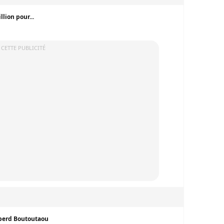
lion pour...
 CETTE PUBLICITÉ
 perd Boutoutaou