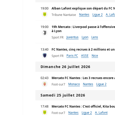
19:00
Alban Lafont explique son départ du FC 
Nantes
Ligue 2
A. Laf
Tribune Nantaise
19:00
19h Mercato : Liverpool passe à l’offensi
à Lyon
Juventus
Lyon
Lens
Sport FR
13:40
FC Nantes, cinq recrues à 2 millions et u
Paris FC
ASSE
Nice
Sport FR
Dimanche 26 juillet 2026
02:43
Mercato FC Nantes : Les 3 recrues encore
Monaco
Nantes
Ligue 2
Foot-sur7
Samedi 25 juillet 2026
17:48
Mercato FC Nantes : C’est officiel, Kita 
Nantes
Ligue 2
A. Lafont
Foot-sur7