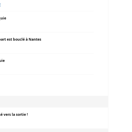
x
quie
part est bouclé à Nantes
uie
vers la sortie !