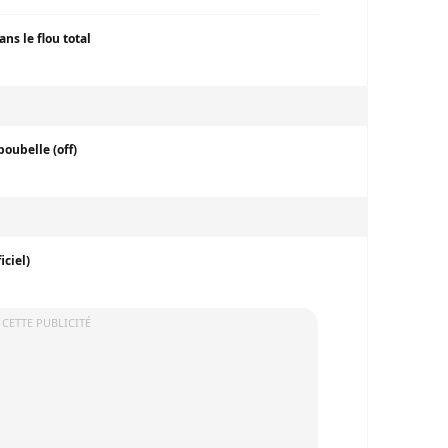
ns le flou total
poubelle (off)
iciel)
 CETTE PUBLICITÉ