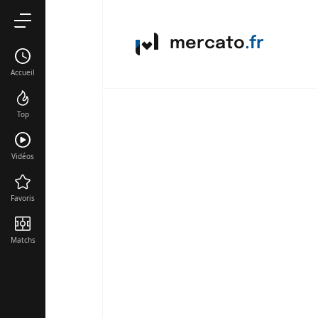
mercato
.fr
Accueil
Top
Vidéos
Favoris
Matchs