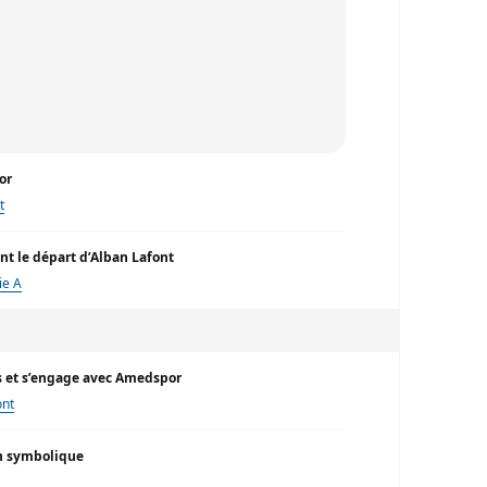
or
t
ent le départ d’Alban Lafont
ie A
es et s’engage avec Amedspor
ont
on symbolique