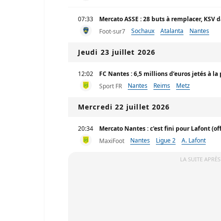
07:33
Mercato ASSE : 28 buts à remplacer, KSV da
Sochaux
Atalanta
Nantes
Foot-sur7
Jeudi 23 juillet 2026
12:02
FC Nantes : 6,5 millions d’euros jetés à la 
Nantes
Reims
Metz
Sport FR
Mercredi 22 juillet 2026
20:34
Mercato Nantes : c'est fini pour Lafont (off
Nantes
Ligue 2
A. Lafont
MaxiFoot
LA SUITE APRÈS