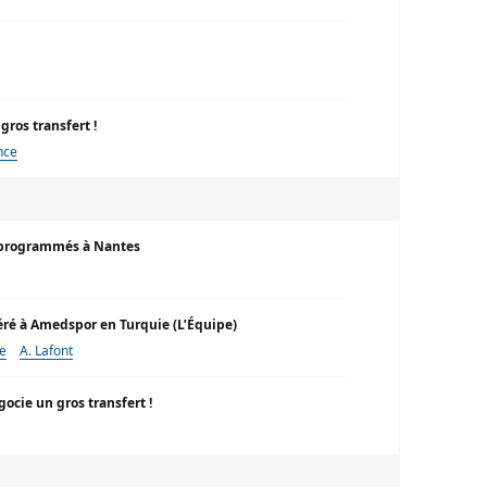
gros transfert !
nce
s programmés à Nantes
féré à Amedspor en Turquie (L’Équipe)
e
A. Lafont
gocie un gros transfert !