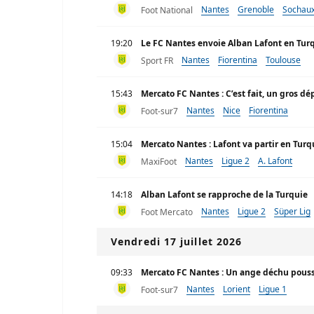
Nantes
Grenoble
Sochau
Foot National
19:20
Le FC Nantes envoie Alban Lafont en Tur
Nantes
Fiorentina
Toulouse
Sport FR
15:43
Mercato FC Nantes : C’est fait, un gros dé
Nantes
Nice
Fiorentina
Foot-sur7
15:04
Mercato Nantes : Lafont va partir en Turq
Nantes
Ligue 2
A. Lafont
MaxiFoot
14:18
Alban Lafont se rapproche de la Turquie
Nantes
Ligue 2
Süper Lig
Foot Mercato
Vendredi 17 juillet 2026
09:33
Mercato FC Nantes : Un ange déchu poussé 
Nantes
Lorient
Ligue 1
Foot-sur7