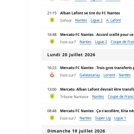
21:15
Alban Lafont se tire du FC Nantes
Nantes
Ligue 2
A. Lafont
SoFoot
16:48
Mercato FC Nantes : Accord scellé pour ce 
Nantes
Ligue 2
Coupe de Fra
Foot-sur7
Lundi 20 juillet 2026
16:23
Mercato FC Nantes : Trois gros transfert
Galatasaray
Lorient
Nantes
Foot-sur7
13:00
Mercato. Alban Lafont devrait être trans
Nantes
Coupe de Franc
Tribune Nantaise
08:48
Mercato FC Nantes : Ça s’accélère, Kita né
Nantes
Süper Lig
Ligue 1
Foot-sur7
Dimanche 19 juillet 2026