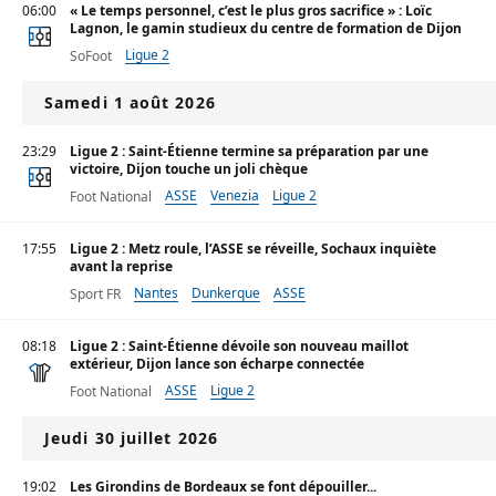
06:00
« Le temps personnel, c’est le plus gros sacrifice » : Loïc
Lagnon, le gamin studieux du centre de formation de Dijon
Ligue 2
SoFoot
Samedi 1 août 2026
23:29
Ligue 2 : Saint-Étienne termine sa préparation par une
victoire, Dijon touche un joli chèque
ASSE
Venezia
Ligue 2
Foot National
17:55
Ligue 2 : Metz roule, l’ASSE se réveille, Sochaux inquiète
avant la reprise
Nantes
Dunkerque
ASSE
Sport FR
08:18
Ligue 2 : Saint-Étienne dévoile son nouveau maillot
extérieur, Dijon lance son écharpe connectée
ASSE
Ligue 2
Foot National
Jeudi 30 juillet 2026
19:02
Les Girondins de Bordeaux se font dépouiller...