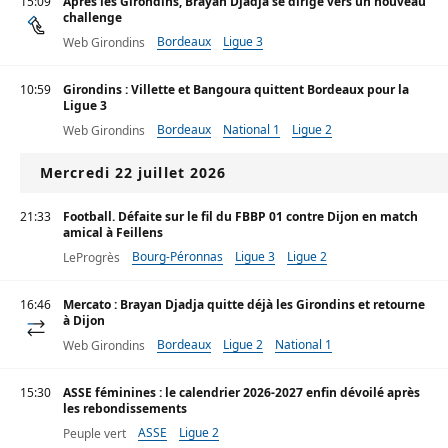
15:09
Après les Girondins, Brayan Djadja se dirige vers un nouveau
challenge
Bordeaux
Ligue 3
Web Girondins
10:59
Girondins : Villette et Bangoura quittent Bordeaux pour la
Ligue 3
Bordeaux
National 1
Ligue 2
Web Girondins
Mercredi 22 juillet 2026
21:33
Football. Défaite sur le fil du FBBP 01 contre Dijon en match
amical à Feillens
Bourg-Péronnas
Ligue 3
Ligue 2
LeProgrès
16:46
Mercato : Brayan Djadja quitte déjà les Girondins et retourne
à Dijon
Bordeaux
Ligue 2
National 1
Web Girondins
15:30
ASSE féminines : le calendrier 2026-2027 enfin dévoilé après
les rebondissements
ASSE
Ligue 2
Peuple vert