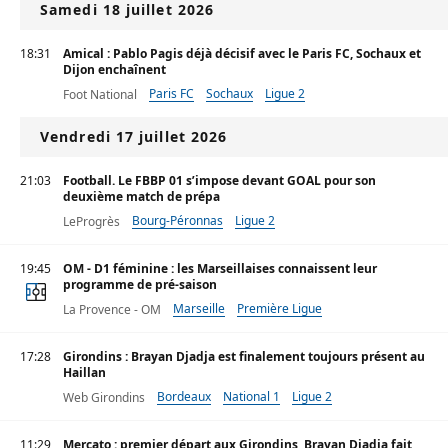
Samedi 18 juillet 2026
18:31
Amical : Pablo Pagis déjà décisif avec le Paris FC, Sochaux et
Dijon enchaînent
Paris FC
Sochaux
Ligue 2
Foot National
Vendredi 17 juillet 2026
21:03
Football. Le FBBP 01 s’impose devant GOAL pour son
deuxième match de prépa
Bourg-Péronnas
Ligue 2
LeProgrès
19:45
OM - D1 féminine : les Marseillaises connaissent leur
programme de pré-saison
Marseille
Première Ligue
La Provence - OM
17:28
Girondins : Brayan Djadja est finalement toujours présent au
Haillan
Bordeaux
National 1
Ligue 2
Web Girondins
11:29
Mercato : premier départ aux Girondins, Brayan Djadja fait