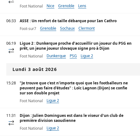
Nice
Grenoble
Lens
Foot National
06:33
ASSE : Un renfort de taille débarque pour Ian Cathro
Grenoble
Sochaux
Clermont
Foot-sur7
06:19
Ligue 2 : Dunkerque proche d’accueillir un joueur du PSG en
prêt, un jeune joueur slovaque signe pro à Dijon
Dunkerque
PSG
Ligue 2
Foot National
Lundi 3 août 2026
15:28
"Je trouve que c'est n'importe quoi que les footballeurs ne
peuvent pas faire d'études" : Loïc Lagnon (Dijon) se confie
sur son double projet
Ligue 2
Foot National
11:31
Dijon : Julien Domingues est dans le viseur d'un club de
première division saoudienne
Ligue 2
Foot National