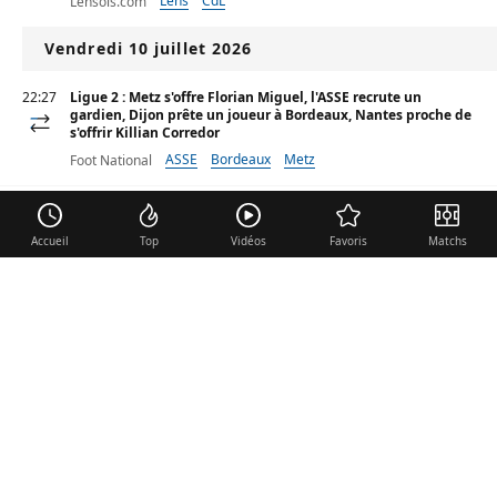
Lens
CdL
Lensois.com
Vendredi 10 juillet 2026
22:27
Ligue 2 : Metz s'offre Florian Miguel, l'ASSE recrute un
gardien, Dijon prête un joueur à Bordeaux, Nantes proche de
s'offrir Killian Corredor
ASSE
Bordeaux
Metz
Foot National
21:56
Ligue 2 : Davitashvili sollicité en Serie A, le DFCO cherche
une porte de sortie pour Djaé
Accueil
Top
Vidéos
Favoris
Matchs
Atalanta
ASSE
Serie A
Foot National
Girondins : Dijon officialise le prêt de Brayan Djadja à
Bordeaux
Bordeaux
Ligue 2
National 1
Web Girondins
Jeudi 9 juillet 2026
"Il faudra prendre le temps de se reconstruire" : deux figures
du DFCO réagissent à la disparition de la section féminine
Ligue 2
Foot National