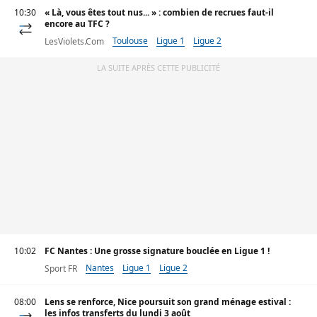
10:30
« Là, vous êtes tout nus... » : combien de recrues faut-il
encore au TFC ?
Toulouse
Ligue 1
Ligue 2
LesViolets.Com
LA SUITE APRÈS CETTE PUBLICITÉ
10:02
FC Nantes : Une grosse signature bouclée en Ligue 1 !
Nantes
Ligue 1
Ligue 2
Sport FR
08:00
Lens se renforce, Nice poursuit son grand ménage estival :
les infos transferts du lundi 3 août