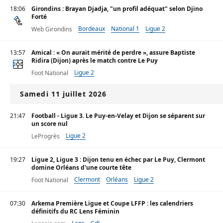
18:06
Girondins : Brayan Djadja, "un profil adéquat" selon Djino
Forté
Bordeaux
National 1
Ligue 2
Web Girondins
13:57
Amical : « On aurait mérité de perdre », assure Baptiste
Ridira (Dijon) après le match contre Le Puy
Ligue 2
Foot National
Samedi 11 juillet 2026
21:47
Football - Ligue 3. Le Puy-en-Velay et Dijon se séparent sur
un score nul
Ligue 2
LeProgrès
19:27
Ligue 2, Ligue 3 : Dijon tenu en échec par Le Puy, Clermont
domine Orléans d'une courte tête
Clermont
Orléans
Ligue 2
Foot National
07:30
Arkema Première Ligue et Coupe LFFP : les calendriers
définitifs du RC Lens Féminin