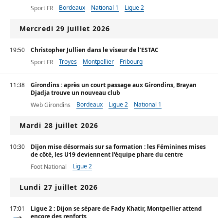
Bordeaux
National 1
Ligue 2
Sport FR
Mercredi 29 juillet 2026
19:50
Christopher Jullien dans le viseur de l’ESTAC
Troyes
Montpellier
Fribourg
Sport FR
11:38
Girondins : après un court passage aux Girondins, Brayan
Djadja trouve un nouveau club
Bordeaux
Ligue 2
National 1
Web Girondins
Mardi 28 juillet 2026
10:30
Dijon mise désormais sur sa formation : les Féminines mises
de côté, les U19 deviennent l'équipe phare du centre
Ligue 2
Foot National
Lundi 27 juillet 2026
17:01
Ligue 2 : Dijon se sépare de Fady Khatir, Montpellier attend
encore des renforts