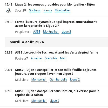
15:48
Ligue 2 : les compos probables pour Montpellier – Dijon
Sochaux
Nancy
Montpellier
Sport FR
07:30
Forme, buteurs, dynamique : qui impressionne vraiment
avant la reprise de la Ligue 2 ?
ASSE
Montpellier
Ligue 2
Peuple vert
Mardi 4 août 2026
23:38
ASSE : Le coach de Sochaux attend les Verts de pied ferme
Auxerre
Grenoble
Metz
Foot-sur7
20:01
MHSC – Dijon : Montpellier, et son mille-feuille de jeunes
joueurs, pour croquer l’avenir en Ligue 2
Montpellier
Gambardella
Ligue 2
Midi Libre
18:00
MHSC – Dijon : Montpellier sans Tardieu, ni Everson pour la
reprise de la saison
Montpellier
Ligue 2
Midi Libre