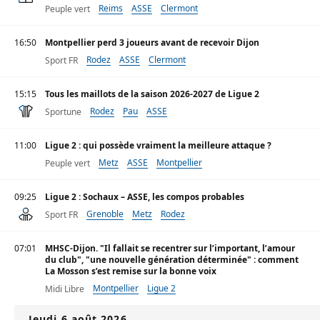
Reims
ASSE
Clermont
Peuple vert
16:50
Montpellier perd 3 joueurs avant de recevoir Dijon
Rodez
ASSE
Clermont
Sport FR
15:15
Tous les maillots de la saison 2026-2027 de Ligue 2
Rodez
Pau
ASSE
Sportune
11:00
Ligue 2 : qui possède vraiment la meilleure attaque ?
Metz
ASSE
Montpellier
Peuple vert
09:25
Ligue 2 : Sochaux – ASSE, les compos probables
Grenoble
Metz
Rodez
Sport FR
07:01
MHSC-Dijon. "Il fallait se recentrer sur l’important, l’amour
du club", "une nouvelle génération déterminée" : comment
La Mosson s’est remise sur la bonne voix
Montpellier
Ligue 2
Midi Libre
Jeudi 6 août 2026