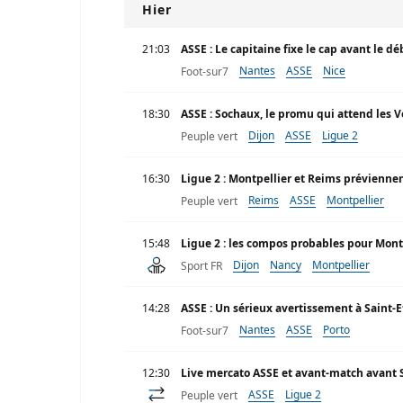
Hier
21:03
ASSE : Le capitaine fixe le cap avant le dé
Nantes
ASSE
Nice
Foot-sur7
18:30
ASSE : Sochaux, le promu qui attend les V
Dijon
ASSE
Ligue 2
Peuple vert
16:30
Ligue 2 : Montpellier et Reims préviennen
Reims
ASSE
Montpellier
Peuple vert
15:48
Ligue 2 : les compos probables pour Montp
Dijon
Nancy
Montpellier
Sport FR
14:28
ASSE : Un sérieux avertissement à Saint-E
Nantes
ASSE
Porto
Foot-sur7
12:30
Live mercato ASSE et avant-match avant
ASSE
Ligue 2
Peuple vert