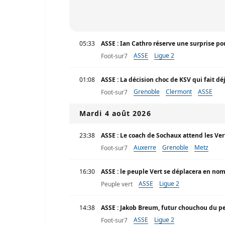
05:33
ASSE : Ian Cathro réserve une surprise p
ASSE
Ligue 2
Foot-sur7
01:08
ASSE : La décision choc de KSV qui fait d
Grenoble
Clermont
ASSE
Foot-sur7
Mardi 4 août 2026
23:38
ASSE : Le coach de Sochaux attend les Ve
Auxerre
Grenoble
Metz
Foot-sur7
16:30
ASSE : le peuple Vert se déplacera en no
ASSE
Ligue 2
Peuple vert
14:38
ASSE : Jakob Breum, futur chouchou du pe
ASSE
Ligue 2
Foot-sur7