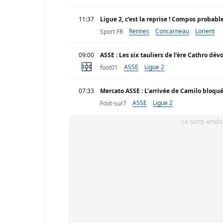
11:37
Ligue 2, c’est la reprise ! Compos proba
Rennes
Concarneau
Lorient
Sport FR
09:00
ASSE : Les six tauliers de l’ère Cathro dévo
ASSE
Ligue 2
foot01
07:33
Mercato ASSE : L’arrivée de Camilo bloqué
ASSE
Ligue 2
Foot-sur7
LA SUITE APRÈS