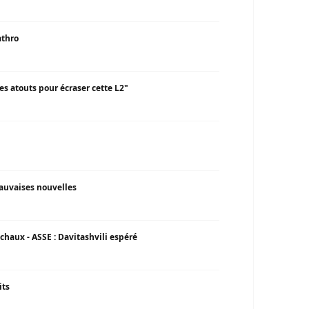
athro
es atouts pour écraser cette L2"
auvaises nouvelles
ochaux - ASSE : Davitashvili espéré
its