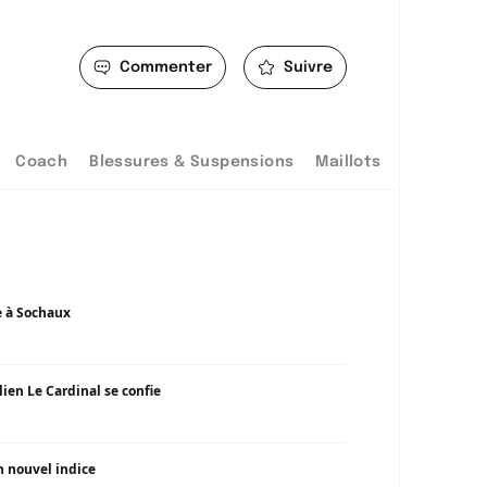
Commenter
Suivre
Coach
Blessures & Suspensions
Maillots
e à Sochaux
ien Le Cardinal se confie
n nouvel indice