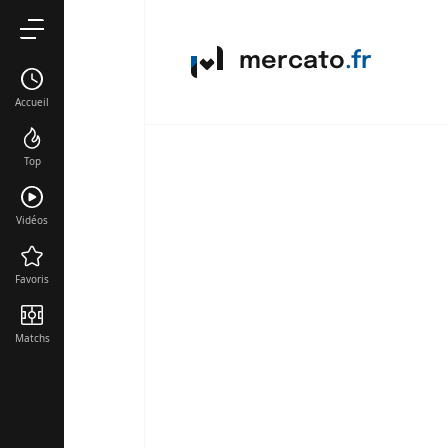
mercato
.fr
Accueil
Top
Vidéos
Favoris
Matchs