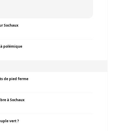
our Sochaux
éjà polémique
rts de pied ferme
mbre à Sochaux
uple vert ?