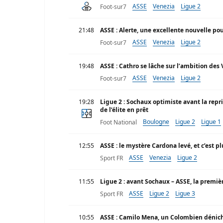
ASSE
Venezia
Ligue 2
Foot-sur7
21:48
ASSE : Alerte, une excellente nouvelle pou
ASSE
Venezia
Ligue 2
Foot-sur7
19:48
ASSE : Cathro se lâche sur l’ambition des
ASSE
Venezia
Ligue 2
Foot-sur7
19:28
Ligue 2 : Sochaux optimiste avant la rep
de l’élite en prêt
Boulogne
Ligue 2
Ligue 1
Foot National
12:55
ASSE : le mystère Cardona levé, et c’est 
ASSE
Venezia
Ligue 2
Sport FR
11:55
Ligue 2 : avant Sochaux – ASSE, la premi
ASSE
Ligue 2
Ligue 3
Sport FR
10:55
ASSE : Camilo Mena, un Colombien dénich