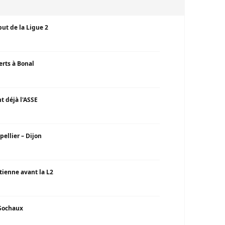
but de la Ligue 2
erts à Bonal
t déjà l'ASSE
ellier – Dijon
tienne avant la L2
 Sochaux