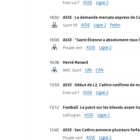
ASSE
Ligue 2
Foot-sur7
18:02
ASSE : La demande mercato express de C
ASSE
Ligue 2
Pedro
Sport FR
18:00
ASSE : "Saint-Étienne a absolument tous l
ASSE
Ligue 2
Peuple vert
16:38
Hervé Renard
Lille
CAN
RMC Sport
13:53
ASSE : Début de L2, Cathro confirme de m
ASSE
Ligue 2
Foot-sur7
13:12
Football. Le point sur les blessés avant S
ASSE
Ligue 2
LeProgrès
12:42
ASSE : Ian Cathro annonce plusieurs forfa
ASSE
Ligue 2
Peuple vert