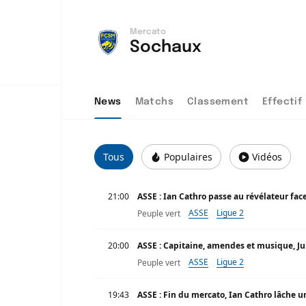
Mercato
Sochaux
News
Matchs
Classement
Effectif
Tous
Populaires
Vidéos
21:00
ASSE : Ian Cathro passe au révélateur fac
ASSE
Ligue 2
Peuple vert
20:00
ASSE : Capitaine, amendes et musique, Jul
ASSE
Ligue 2
Peuple vert
19:43
ASSE : Fin du mercato, Ian Cathro lâche u