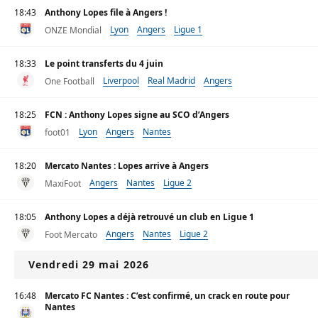
18:43
Anthony Lopes file à Angers !
Lyon
Angers
Ligue 1
ONZE Mondial
18:33
Le point transferts du 4 juin
Liverpool
Real Madrid
Angers
One Football
18:25
FCN : Anthony Lopes signe au SCO d’Angers
Lyon
Angers
Nantes
foot01
18:20
Mercato Nantes : Lopes arrive à Angers
Angers
Nantes
Ligue 2
MaxiFoot
18:05
Anthony Lopes a déjà retrouvé un club en Ligue 1
Angers
Nantes
Ligue 2
Foot Mercato
Vendredi 29 mai 2026
16:48
Mercato FC Nantes : C’est confirmé, un crack en route pour
Nantes