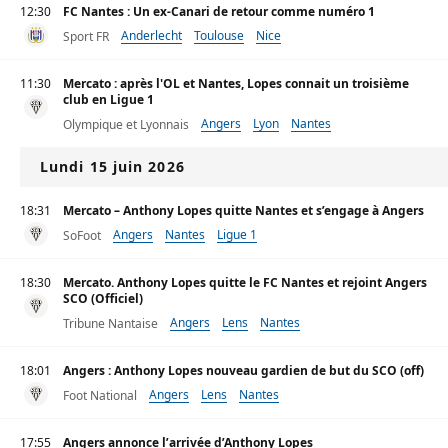
12:30
FC Nantes : Un ex-Canari de retour comme numéro 1
Anderlecht
Toulouse
Nice
Sport FR
11:30
Mercato : après l'OL et Nantes, Lopes connait un troisième
club en Ligue 1
Angers
Lyon
Nantes
Olympique et Lyonnais
Lundi 15 juin 2026
18:31
Mercato – Anthony Lopes quitte Nantes et s’engage à Angers
Angers
Nantes
Ligue 1
SoFoot
18:30
Mercato. Anthony Lopes quitte le FC Nantes et rejoint Angers
SCO (Officiel)
Angers
Lens
Nantes
Tribune Nantaise
18:01
Angers : Anthony Lopes nouveau gardien de but du SCO (off)
Angers
Lens
Nantes
Foot National
17:55
Angers annonce l’arrivée d’Anthony Lopes