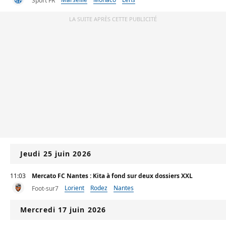
Sport FR
LA SUITE APRÈS CETTE PUBLICITÉ
Jeudi 25 juin 2026
11:03
Mercato FC Nantes : Kita à fond sur deux dossiers XXL
Lorient
Rodez
Nantes
Foot-sur7
Mercredi 17 juin 2026