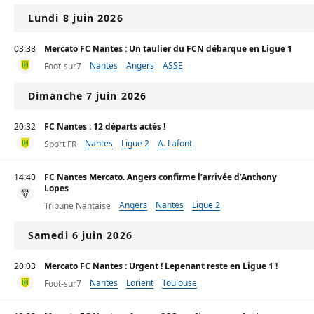
Lundi 8 juin 2026
03:38
Mercato FC Nantes : Un taulier du FCN débarque en Ligue 1
Nantes
Angers
ASSE
Foot-sur7
Dimanche 7 juin 2026
20:32
FC Nantes : 12 départs actés !
Nantes
Ligue 2
A. Lafont
Sport FR
14:40
FC Nantes Mercato. Angers confirme l’arrivée d’Anthony
Lopes
Angers
Nantes
Ligue 2
Tribune Nantaise
Samedi 6 juin 2026
20:03
Mercato FC Nantes : Urgent ! Lepenant reste en Ligue 1 !
Nantes
Lorient
Toulouse
Foot-sur7