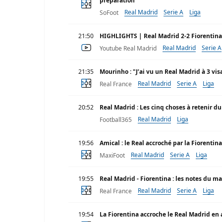
préparation
Real Madrid
Serie A
Liga
SoFoot
21:50
HIGHLIGHTS | Real Madrid 2-2 Fiorentina
Real Madrid
Serie A
Youtube Real Madrid
21:35
Mourinho : "J’ai vu un Real Madrid à 3 vi
Real Madrid
Serie A
Liga
Real France
20:52
Real Madrid : Les cinq choses à retenir du
Real Madrid
Liga
Football365
19:56
Amical : le Real accroché par la Fiorentina
Real Madrid
Serie A
Liga
MaxiFoot
19:55
Real Madrid - Fiorentina : les notes du m
Real Madrid
Serie A
Liga
Real France
19:54
La Fiorentina accroche le Real Madrid en