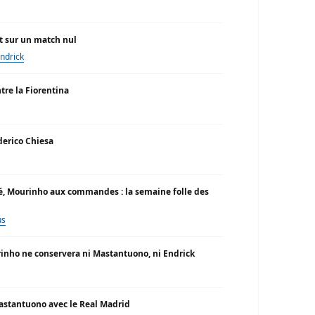
nt sur un match nul
ndrick
tre la Fiorentina
ederico Chiesa
é, Mourinho aux commandes : la semaine folle des
us
rinho ne conservera ni Mastantuono, ni Endrick
Mastantuono avec le Real Madrid