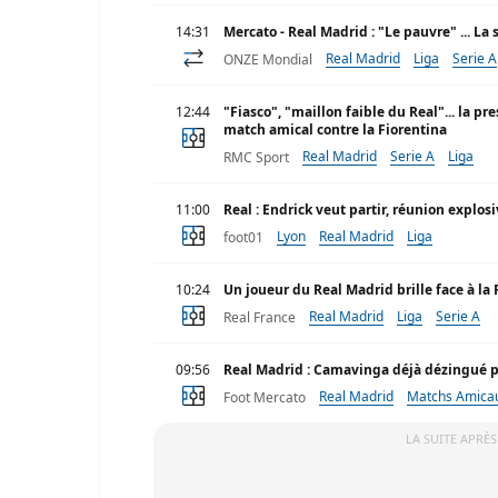
14:31
Mercato - Real Madrid : "Le pauvre" ... La
Real Madrid
Liga
Serie A
ONZE Mondial
12:44
"Fiasco", "maillon faible du Real"... la p
match amical contre la Fiorentina
Real Madrid
Serie A
Liga
RMC Sport
11:00
Real : Endrick veut partir, réunion explos
Lyon
Real Madrid
Liga
foot01
10:24
Un joueur du Real Madrid brille face à la 
Real Madrid
Liga
Serie A
Real France
09:56
Real Madrid : Camavinga déjà dézingué p
Real Madrid
Matchs Amica
Foot Mercato
LA SUITE APRÈS