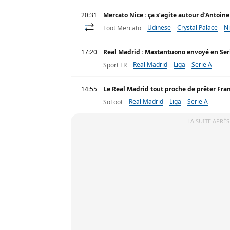
20:31
Mercato Nice : ça s’agite autour d’Antoi
Udinese
Crystal Palace
N
Foot Mercato
17:20
Real Madrid : Mastantuono envoyé en Seri
Real Madrid
Liga
Serie A
Sport FR
14:55
Le Real Madrid tout proche de prêter Fra
Real Madrid
Liga
Serie A
SoFoot
LA SUITE APRÈS