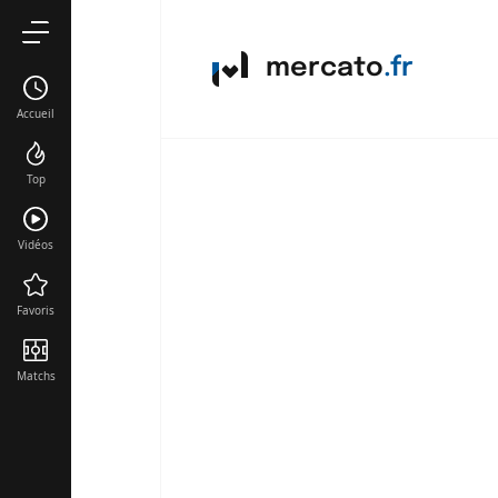
mercato
.fr
Accueil
Top
Vidéos
Favoris
Matchs