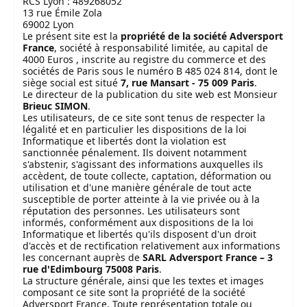
RCS Lyon : 489268052
13 rue Émile Zola
69002 Lyon
Le présent site est la
propriété de la société Adversport
France
, société à responsabilité limitée, au capital de
4000 Euros , inscrite au registre du commerce et des
sociétés de Paris sous le numéro B 485 024 814, dont le
siège social est situé
7, rue Mansart - 75 009 Paris
.
Le directeur de la publication du site web est Monsieur
Brieuc SIMON
.
Les utilisateurs, de ce site sont tenus de respecter la
légalité et en particulier les dispositions de la loi
Informatique et libertés dont la violation est
sanctionnée pénalement. Ils doivent notamment
s'abstenir, s'agissant des informations auxquelles ils
accèdent, de toute collecte, captation, déformation ou
utilisation et d'une manière générale de tout acte
susceptible de porter atteinte à la vie privée ou à la
réputation des personnes. Les utilisateurs sont
informés, conformément aux dispositions de la loi
Informatique et libertés qu'ils disposent d'un droit
d'accès et de rectification relativement aux informations
les concernant auprès de
SARL Adversport France – 3
rue d'Edimbourg 75008 Paris
.
La structure générale, ainsi que les textes et images
composant ce site sont la propriété de la société
Adversport France. Toute représentation totale ou