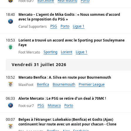
Barcelone
Real Madrid
Porto
Foot-sur7
18:40
Mercato – L’agent de Mika Godts : « Nous sommes d’accord
avec la proposition du PSG »
PSG
Porto
Ligue 1
Canal Supporters
10:53
Lorient a trouvé un accord avec le Sporting pour Souleymane
Faye
Sporting
Lorient
Ligue 1
Foot Mercato
Vendredi 31 juillet 2026
10:52
Mercato Benfica : A. Silva en route pour Bournemouth
Benfica
Bournemouth
Premier League
MaxiFoot
06:33
Alerte Mercato : Le PSG se retire d’un deal à 70M€ !
PSG
Monaco
Porto
Foot-sur7
00:07
Belges à l'étranger: Lukebakio (Benfica) et Godts (Ajax)
continuent leur route avec un assist pour chacun - Clone