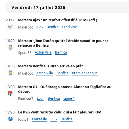
Vendredi 17 juillet 2026
20:17
Mercato Ajax : un renfort offensif à 20 M€ (off.)
Ajax
Benfica
Eredivisie
MaxiFoot
16:20
Mercato : Jhon Durán quitte l’Arabie saoudite pour se
relancer à Benfica
Aston Villa
Benfica
Sport FR
14:33
Mercato Benfica : Duran arrive en prêt
Aston Villa
Benfica
Premier League
MaxiFoot
13:03
Mercato OL : Ouédraogo pousse Abner ou Tagliafico au
départ
Lyon
Benfica
Ligue 1
Foot-sur7
12:20
Le PSG veut recruter celui qui a fait pleurer l'OM
Marseille
PSG
Benfica
foot01