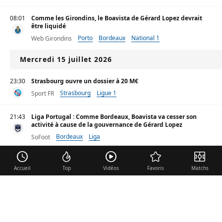
08:01
Comme les Girondins, le Boavista de Gérard Lopez devrait
être liquidé
Porto
Bordeaux
National 1
Web Girondins
Mercredi 15 juillet 2026
23:30
Strasbourg ouvre un dossier à 20 M€
Strasbourg
Ligue 1
Sport FR
21:43
Liga Portugal : Comme Bordeaux, Boavista va cesser son
activité à cause de la gouvernance de Gérard Lopez
Bordeaux
Liga
SoFoot
Mercato OL : Une cible en attaque répond cash à Lyon
Accueil
Top
Vidéos
Favoris
Matchs
Stoke
Porto
PSV
Foot-sur7
La recrue surprise de Mourinho
Benfica
Real Madrid
Liga
Real France