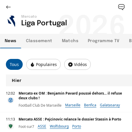
2026
Mercato
Liga Portugal
News
Classement
Matchs
Programme TV
B
Tous
Populaires
Vidéos
Hier
12:02
Mercato ex OM : Benjamin Pavard poussé dehors... il refuse
deux clubs !
Marseille
Benfica
Galatasaray
Football Club De Marseille
11:13
Mercato ASSE : Pejcinovic relance le dossier Stassin à Porto
ASSE
Wolfsbourg
Porto
Foot-sur7