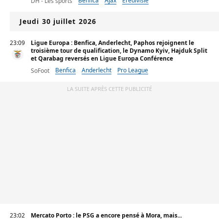
Benfica
Ajax
Eredivisie
DH - Les sports
Jeudi 30 juillet 2026
23:09
Ligue Europa : Benfica, Anderlecht, Paphos rejoignent le
troisième tour de qualification, le Dynamo Kyiv, Hajduk Split
et Qarabag reversés en Ligue Europa Conférence
Benfica
Anderlecht
Pro League
SoFoot
LA SUITE APRÈS CETTE PUBLICITÉ
23:02
Mercato Porto : le PSG a encore pensé à Mora, mais...