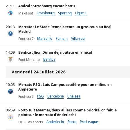
21:11
Amical : Strasbourg encore battu
Strasbourg
Sporting
Ligue 1
MaxiFoot
20:13
Mercato : Le Stade Rennais tente un gros coup au Real
Madrid
Marseille
Fulham
Villarreal
Foot-sur7
14:09
Benfica : Jhon Durán déjà buteur en amical
Benfica
Foot Mercato
Vendredi 24 juillet 2026
10:03
Mercato PSG : Luis Campos accélère pour un milieu en
Angleterre
PSG
Barcelone
Chelsea
Foot-sur7
06:59
Porto suit Maamar, deux ailiers comme priorité, on fait le
point sur le mercato d’Anderlecht
Anderlecht
Porto
Pro League
DH - Les sports