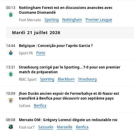
00:13
Nottingham Forest est en discussions avancées avec
Ousmane Diomandé
Sporting
Nottingham
Premier League
Foot Mercato
Mardi 21 juillet 2026
14:44
Belgique : Conceição pour l’après Garcia ?
Porto
Sport FR
13:31
Strasbourg corrigé par le Sporting... 7-0 pour son premier
match de préparation
Sporting
Blackburn
Strasbourg
RMC Sport
10:09
Jhon Durán ancien espoir de Fernerbahçe et Al-Nassr est
transféré à Benfica pour découvrir son septième pays
Benfica
SoFoot
08:08
Mercato OM : Grégory Lorenzi dégote un redoutable roc
Sassuolo
Marseille
Benfica
Foot-sur7