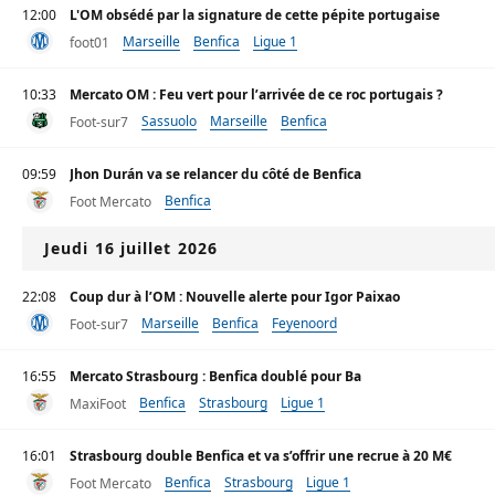
12:00
L'OM obsédé par la signature de cette pépite portugaise
Marseille
Benfica
Ligue 1
foot01
10:33
Mercato OM : Feu vert pour l’arrivée de ce roc portugais ?
Sassuolo
Marseille
Benfica
Foot-sur7
09:59
Jhon Durán va se relancer du côté de Benfica
Benfica
Foot Mercato
Jeudi 16 juillet 2026
22:08
Coup dur à l’OM : Nouvelle alerte pour Igor Paixao
Marseille
Benfica
Feyenoord
Foot-sur7
16:55
Mercato Strasbourg : Benfica doublé pour Ba
Benfica
Strasbourg
Ligue 1
MaxiFoot
16:01
Strasbourg double Benfica et va s’offrir une recrue à 20 M€
Benfica
Strasbourg
Ligue 1
Foot Mercato