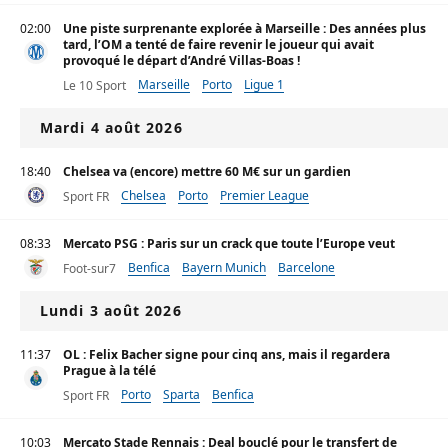
02:00
Une piste surprenante explorée à Marseille : Des années plus
tard, l’OM a tenté de faire revenir le joueur qui avait
provoqué le départ d’André Villas-Boas !
Marseille
Porto
Ligue 1
Le 10 Sport
Mardi 4 août 2026
18:40
Chelsea va (encore) mettre 60 M€ sur un gardien
Chelsea
Porto
Premier League
Sport FR
08:33
Mercato PSG : Paris sur un crack que toute l’Europe veut
Benfica
Bayern Munich
Barcelone
Foot-sur7
Lundi 3 août 2026
11:37
OL : Felix Bacher signe pour cinq ans, mais il regardera
Prague à la télé
Porto
Sparta
Benfica
Sport FR
10:03
Mercato Stade Rennais : Deal bouclé pour le transfert de