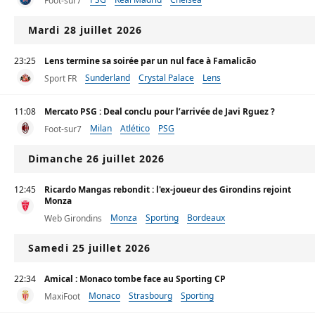
Foot-sur7
Mardi 28 juillet 2026
23:25
Lens termine sa soirée par un nul face à Famalicão
Sunderland
Crystal Palace
Lens
Sport FR
11:08
Mercato PSG : Deal conclu pour l’arrivée de Javi Rguez ?
Milan
Atlético
PSG
Foot-sur7
Dimanche 26 juillet 2026
12:45
Ricardo Mangas rebondit : l'ex-joueur des Girondins rejoint
Monza
Monza
Sporting
Bordeaux
Web Girondins
Samedi 25 juillet 2026
22:34
Amical : Monaco tombe face au Sporting CP
Monaco
Strasbourg
Sporting
MaxiFoot