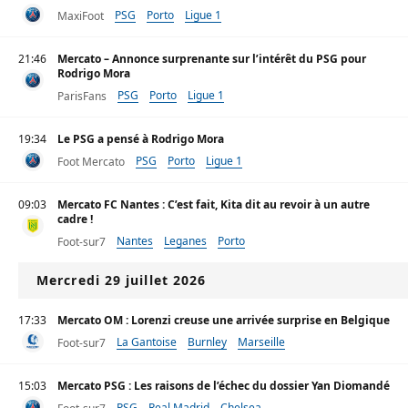
PSG
Porto
Ligue 1
MaxiFoot
21:46
Mercato – Annonce surprenante sur l’intérêt du PSG pour
Rodrigo Mora
PSG
Porto
Ligue 1
ParisFans
19:34
Le PSG a pensé à Rodrigo Mora
PSG
Porto
Ligue 1
Foot Mercato
09:03
Mercato FC Nantes : C’est fait, Kita dit au revoir à un autre
cadre !
Nantes
Leganes
Porto
Foot-sur7
Mercredi 29 juillet 2026
17:33
Mercato OM : Lorenzi creuse une arrivée surprise en Belgique
La Gantoise
Burnley
Marseille
Foot-sur7
15:03
Mercato PSG : Les raisons de l’échec du dossier Yan Diomandé
PSG
Real Madrid
Chelsea