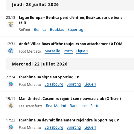
Jeudi 23 juillet 2026
23:13
Ligue Europa – Benfica perd d’entrée, Besiktas sur de bons
rails
Benfica
Besiktas
Süper Lig
SoFoot
12:31
André Villas-Boas affiche toujours son attachement à l’OM
Marseille
Porto
Ligue 1
Foot Mercato
Mercredi 22 juillet 2026
22:24
Ibrahima Ba signe au Sporting CP
Strasbourg
Sporting
Ligue 1
Foot Mercato
19:11
Man United : Casemiro rejoint son nouveau club (Officiel)
Real Madrid
Barcelone
Porto
Les Transferts
17:22
Ibrahima Ba devrait finalement rejoindre le Sporting CP
Strasbourg
Sporting
Ligue 1
Foot Mercato