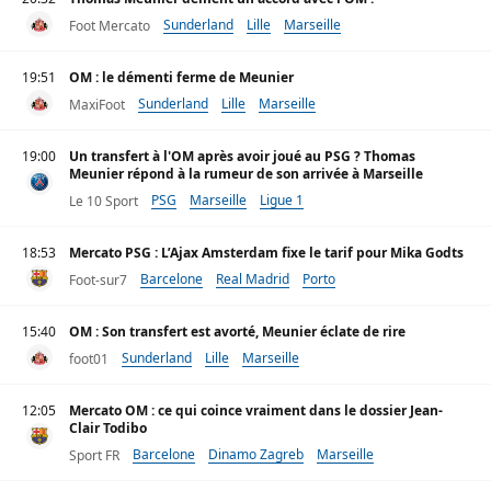
Sunderland
Lille
Marseille
Foot Mercato
19:51
OM : le démenti ferme de Meunier
Sunderland
Lille
Marseille
MaxiFoot
19:00
Un transfert à l'OM après avoir joué au PSG ? Thomas
Meunier répond à la rumeur de son arrivée à Marseille
PSG
Marseille
Ligue 1
Le 10 Sport
18:53
Mercato PSG : L’Ajax Amsterdam fixe le tarif pour Mika Godts
Barcelone
Real Madrid
Porto
Foot-sur7
15:40
OM : Son transfert est avorté, Meunier éclate de rire
Sunderland
Lille
Marseille
foot01
12:05
Mercato OM : ce qui coince vraiment dans le dossier Jean-
Clair Todibo
Barcelone
Dinamo Zagreb
Marseille
Sport FR