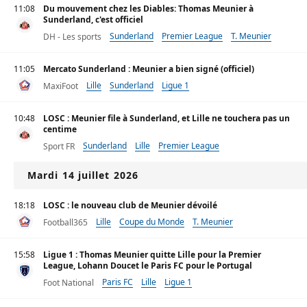
11:08
Du mouvement chez les Diables: Thomas Meunier à
Sunderland, c'est officiel
Sunderland
Premier League
T. Meunier
DH - Les sports
11:05
Mercato Sunderland : Meunier a bien signé (officiel)
Lille
Sunderland
Ligue 1
MaxiFoot
10:48
LOSC : Meunier file à Sunderland, et Lille ne touchera pas un
centime
Sunderland
Lille
Premier League
Sport FR
Mardi 14 juillet 2026
18:18
LOSC : le nouveau club de Meunier dévoilé
Lille
Coupe du Monde
T. Meunier
Football365
15:58
Ligue 1 : Thomas Meunier quitte Lille pour la Premier
League, Lohann Doucet le Paris FC pour le Portugal
Paris FC
Lille
Ligue 1
Foot National