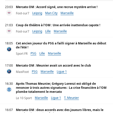
23:03
Mercato OM : Accord signé, une recrue mystère arrive !
Leipzig
Man City
Marseille
Foot-sur7
21:03
Coup de théâtre à l’OM : Une arrivée inattendue capote !
Leipzig
Lille
Marseille
Foot-sur7
18:05
Cet ancien joueur du PSG a failli signer à Marseille au début
de l’été !
PSG
Lille
Marseille
Sport FR
17:00
Mercato OM : Meunier avait un accord avec le club
PSG
Marseille
Ligue 1
MaxiFoot
16:30
Après Thomas Meunier, Grégory Lorenzi est obligé de
renoncer à trois autres signatures : La crise financière à l'OM
plombe totalement le mercato
Marseille
Ligue 1
T. Meunier
Le 10 Sport
16:07
Mercato OM : deux accords avec des joueurs libres, mais le