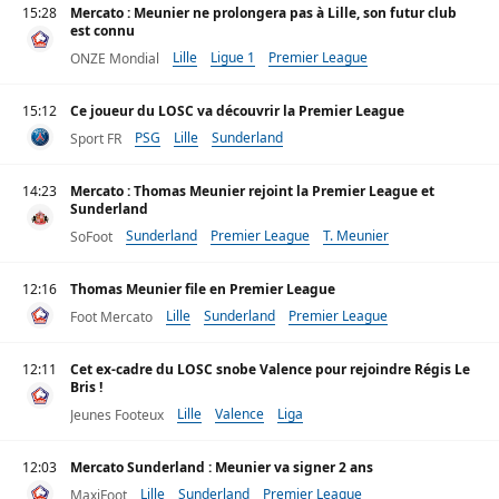
15:28
Mercato : Meunier ne prolongera pas à Lille, son futur club
est connu
Lille
Ligue 1
Premier League
ONZE Mondial
15:12
Ce joueur du LOSC va découvrir la Premier League
PSG
Lille
Sunderland
Sport FR
14:23
Mercato : Thomas Meunier rejoint la Premier League et
Sunderland
Sunderland
Premier League
T. Meunier
SoFoot
12:16
Thomas Meunier file en Premier League
Lille
Sunderland
Premier League
Foot Mercato
12:11
Cet ex-cadre du LOSC snobe Valence pour rejoindre Régis Le
Bris !
Lille
Valence
Liga
Jeunes Footeux
12:03
Mercato Sunderland : Meunier va signer 2 ans
Lille
Sunderland
Premier League
MaxiFoot