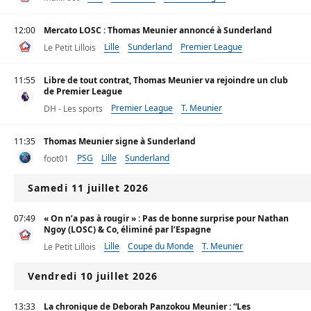
12:00
Mercato LOSC : Thomas Meunier annoncé à Sunderland
Lille
Sunderland
Premier League
Le Petit Lillois
11:55
Libre de tout contrat, Thomas Meunier va rejoindre un club
de Premier League
Premier League
T. Meunier
DH - Les sports
11:35
Thomas Meunier signe à Sunderland
PSG
Lille
Sunderland
foot01
Samedi 11 juillet 2026
07:49
« On n’a pas à rougir » : Pas de bonne surprise pour Nathan
Ngoy (LOSC) & Co, éliminé par l’Espagne
Lille
Coupe du Monde
T. Meunier
Le Petit Lillois
Vendredi 10 juillet 2026
13:33
La chronique de Deborah Panzokou Meunier : “Les