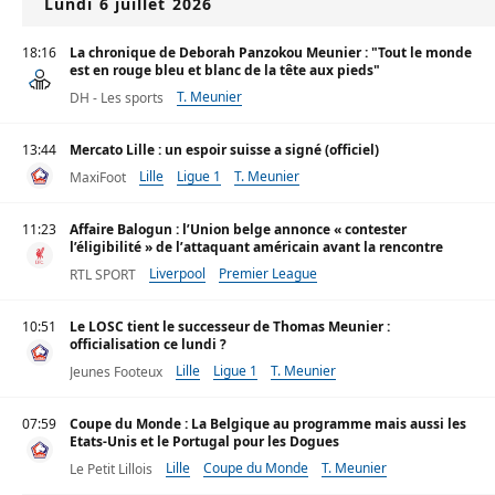
Lundi 6 juillet 2026
18:16
La chronique de Deborah Panzokou Meunier : "Tout le monde
est en rouge bleu et blanc de la tête aux pieds"
T. Meunier
DH - Les sports
13:44
Mercato Lille : un espoir suisse a signé (officiel)
Lille
Ligue 1
T. Meunier
MaxiFoot
11:23
Affaire Balogun : l’Union belge annonce « contester
l’éligibilité » de l’attaquant américain avant la rencontre
Liverpool
Premier League
RTL SPORT
10:51
Le LOSC tient le successeur de Thomas Meunier :
officialisation ce lundi ?
Lille
Ligue 1
T. Meunier
Jeunes Footeux
07:59
Coupe du Monde : La Belgique au programme mais aussi les
Etats-Unis et le Portugal pour les Dogues
Lille
Coupe du Monde
T. Meunier
Le Petit Lillois