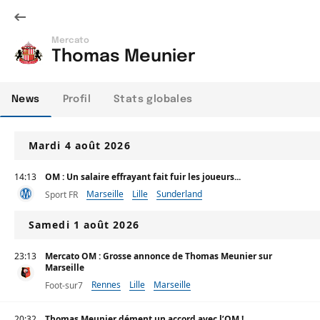
Mercato
Thomas Meunier
News
Profil
Stats globales
Mardi 4 août 2026
14:13
OM : Un salaire effrayant fait fuir les joueurs...
Marseille
Lille
Sunderland
Sport FR
Samedi 1 août 2026
23:13
Mercato OM : Grosse annonce de Thomas Meunier sur
Marseille
Rennes
Lille
Marseille
Foot-sur7
20:32
Thomas Meunier dément un accord avec l’OM !