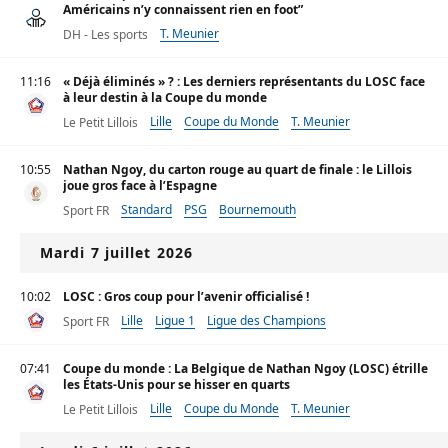
Américains n’y connaissent rien en foot”
T. Meunier
DH - Les sports
11:16
« Déjà éliminés » ? : Les derniers représentants du LOSC face
à leur destin à la Coupe du monde
Lille
Coupe du Monde
T. Meunier
Le Petit Lillois
10:55
Nathan Ngoy, du carton rouge au quart de finale : le Lillois
joue gros face à l’Espagne
Standard
PSG
Bournemouth
Sport FR
Mardi 7 juillet 2026
10:02
LOSC : Gros coup pour l’avenir officialisé !
Lille
Ligue 1
Ligue des Champions
Sport FR
07:41
Coupe du monde : La Belgique de Nathan Ngoy (LOSC) étrille
les États-Unis pour se hisser en quarts
Lille
Coupe du Monde
T. Meunier
Le Petit Lillois