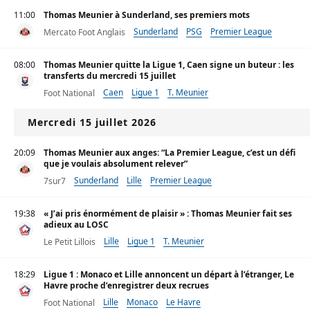
11:00
Thomas Meunier à Sunderland, ses premiers mots
Sunderland
PSG
Premier League
Mercato Foot Anglais
08:00
Thomas Meunier quitte la Ligue 1, Caen signe un buteur : les
transferts du mercredi 15 juillet
Caen
Ligue 1
T. Meunier
Foot National
Mercredi 15 juillet 2026
20:09
Thomas Meunier aux anges: “La Premier League, c’est un défi
que je voulais absolument relever”
Sunderland
Lille
Premier League
7sur7
19:38
« J’ai pris énormément de plaisir » : Thomas Meunier fait ses
adieux au LOSC
Lille
Ligue 1
T. Meunier
Le Petit Lillois
18:29
Ligue 1 : Monaco et Lille annoncent un départ à l’étranger, Le
Havre proche d’enregistrer deux recrues
Lille
Monaco
Le Havre
Foot National