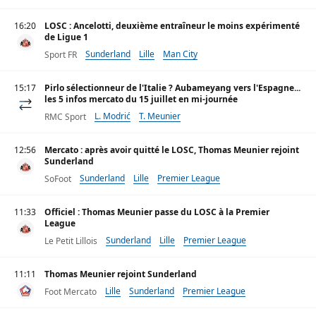
16:20
LOSC : Ancelotti, deuxième entraîneur le moins expérimenté
de Ligue 1
Sunderland
Lille
Man City
Sport FR
15:17
Pirlo sélectionneur de l'Italie ? Aubameyang vers l'Espagne...
les 5 infos mercato du 15 juillet en mi-journée
L. Modrić
T. Meunier
RMC Sport
12:56
Mercato : après avoir quitté le LOSC, Thomas Meunier rejoint
Sunderland
Sunderland
Lille
Premier League
SoFoot
11:33
Officiel : Thomas Meunier passe du LOSC à la Premier
League
Sunderland
Lille
Premier League
Le Petit Lillois
11:11
Thomas Meunier rejoint Sunderland
Lille
Sunderland
Premier League
Foot Mercato