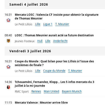
Samedi 4 juillet 2026
16:31
Mercato LOSC : Valencia CF insiste pour obtenir la signature
de Thomas Meunier
Lille
Ligue 1
T. Meunier
Le Petit Lillois
08:40
LOSC : Thomas Meunier aurait acté sa future destination
Hull
Lille
Anderlecht
Jeunes Footeux
Vendredi 3 juillet 2026
16:31
Coupe du Monde : Quel bilan pour les Lillois à l’issue des
seizièmes de finale ?
Lille
Coupe du Monde
T. Meunier
Le Petit Lillois
14:36
Tchouaméni, Fernandez, Klopp... Les 5 infos mercato du 3
juillet à la mi-journée
Rennes
Man United
Bayern Munich
RMC Sport
11:15
Mercato Valence : Meunier arrive libre