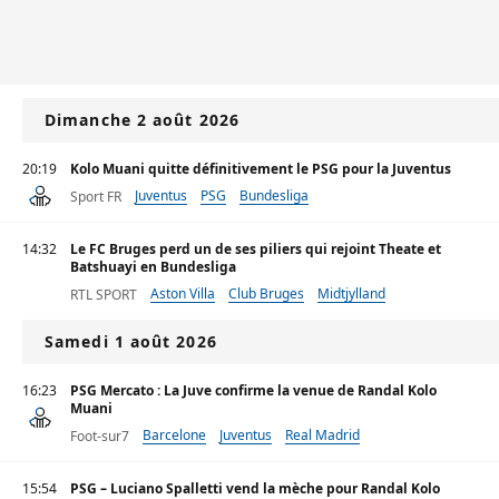
Dimanche 2 août 2026
20:19
Kolo Muani quitte définitivement le PSG pour la Juventus
Juventus
PSG
Bundesliga
Sport FR
14:32
Le FC Bruges perd un de ses piliers qui rejoint Theate et
Batshuayi en Bundesliga
Aston Villa
Club Bruges
Midtjylland
RTL SPORT
Samedi 1 août 2026
16:23
PSG Mercato : La Juve confirme la venue de Randal Kolo
Muani
Barcelone
Juventus
Real Madrid
Foot-sur7
15:54
PSG – Luciano Spalletti vend la mèche pour Randal Kolo