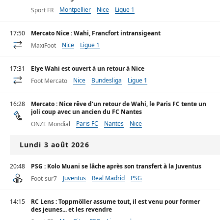
Montpellier
Nice
Ligue 1
Sport FR
17:50
Mercato Nice : Wahi, Francfort intransigeant
Nice
Ligue 1
MaxiFoot
17:31
Elye Wahi est ouvert à un retour à Nice
Nice
Bundesliga
Ligue 1
Foot Mercato
16:28
Mercato : Nice rêve d'un retour de Wahi, le Paris FC tente un
joli coup avec un ancien du FC Nantes
Paris FC
Nantes
Nice
ONZE Mondial
Lundi 3 août 2026
20:48
PSG : Kolo Muani se lâche après son transfert à la Juventus
Juventus
Real Madrid
PSG
Foot-sur7
14:15
RC Lens : Toppmöller assume tout, il est venu pour former
des jeunes... et les revendre