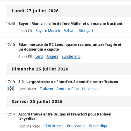
Lundi 27 juillet 2026
14:40
Bayern Munich : la fin de l’ère Müller et un marché frustrant
Bayern Munich
Fulham
Stuttgart
Sport FR
12:10
Bilan mercato du RC Lens : quatre recrues, un axe fragile et
un dossier qui a capoté
Lens
Angers
Sunderland
Sport FR
Dimanche 26 juillet 2026
17:19
3-0 : Large victoire de Francfort à domicile contre Trabzon
Trabzon
Amicaux Club
H. Larsson
Foot Direct
Samedi 25 juillet 2026
17:14
Accord trouvé entre Bruges et Francfort pour Raphaël
Onyedika
Club Bruges
Pro League
Bundesliga
Foot Mercato