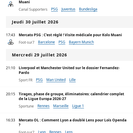
Muani
PSG
Juventus
Bundesliga
Canal Supporters
Jeudi 30 juillet 2026
17:43
Mercato PSG : C’est réglé ! Visite médicale pour Kolo Muani
Barcelone
PSG
Bayern Munich
Foot-sur7
Mercredi 29 juillet 2026
21:10
Liverpool et Manchester United sur le dossier Fernandez-
Pardo
PSG
Man United
Lille
Sport FR
20:15
Tirages, phase de groupe, éliminatoires: calendrier complet
de la Ligue Europa 2026-27
Rennes
Marseille
Ligue 1
Sportune
16:33
Mercato OL : Comment Lyon a doublé Lens pour Loïs Openda
?
Lyon
Rennes
Lens
Foot-sur7