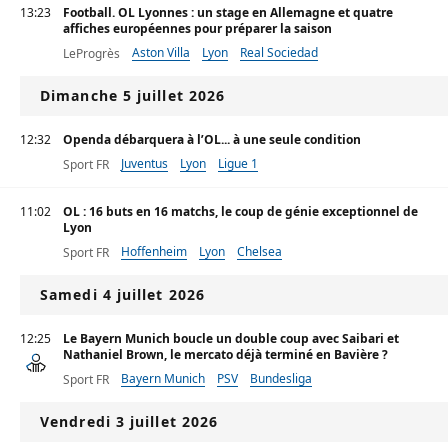
13:23
Football. OL Lyonnes : un stage en Allemagne et quatre
affiches européennes pour préparer la saison
Aston Villa
Lyon
Real Sociedad
LeProgrès
Dimanche 5 juillet 2026
12:32
Openda débarquera à l’OL... à une seule condition
Juventus
Lyon
Ligue 1
Sport FR
11:02
OL : 16 buts en 16 matchs, le coup de génie exceptionnel de
Lyon
Hoffenheim
Lyon
Chelsea
Sport FR
Samedi 4 juillet 2026
12:25
Le Bayern Munich boucle un double coup avec Saibari et
Nathaniel Brown, le mercato déjà terminé en Bavière ?
Bayern Munich
PSV
Bundesliga
Sport FR
Vendredi 3 juillet 2026