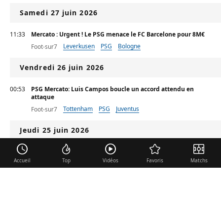
Samedi 27 juin 2026
11:33
Mercato : Urgent ! Le PSG menace le FC Barcelone pour 8M€
Leverkusen
PSG
Bologne
Foot-sur7
Vendredi 26 juin 2026
00:53
PSG Mercato: Luis Campos boucle un accord attendu en
attaque
Tottenham
PSG
Juventus
Foot-sur7
Jeudi 25 juin 2026
Le Bayern s’offre Brown pour 55 millions d’euros
Accueil
Top
Vidéos
Favoris
Matchs
Bayern Munich
Bundesliga
Sport FR
Mercato Francfort : Brown au Bayern pour 55 M€
Bayern Munich
Bundesliga
MaxiFoot
Mercredi 24 juin 2026