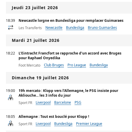
Jeudi 23 juillet 2026
18:39
Newcastle lorgne en Bundesliga pour remplacer Guimaraes
Newcastle
Bundesliga
Bruno Guimarães
Les Transferts
Mardi 21 juillet 2026
18:22
L’Eintracht Francfort se rapproche d’un accord avec Bruges
pour Raphael Onyedika
Club Bruges
Pro League
Bundesliga
Foot Mercato
Dimanche 19 juillet 2026
19:00
19h mercato : Klopp vers l’Allemagne, le PSG insiste pour
Akliouche... les 3 infos du jour
Liverpool
Barcelone
PSG
Sport FR
18:05
Allemagne : Tout est bouclé pour Klopp !
Liverpool
Bundesliga
Premier League
Sport FR