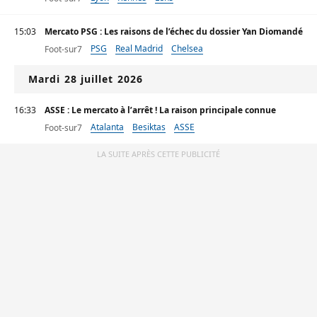
15:03
Mercato PSG : Les raisons de l’échec du dossier Yan Diomandé
PSG
Real Madrid
Chelsea
Foot-sur7
Mardi 28 juillet 2026
16:33
ASSE : Le mercato à l’arrêt ! La raison principale connue
Atalanta
Besiktas
ASSE
Foot-sur7
LA SUITE APRÈS CETTE PUBLICITÉ