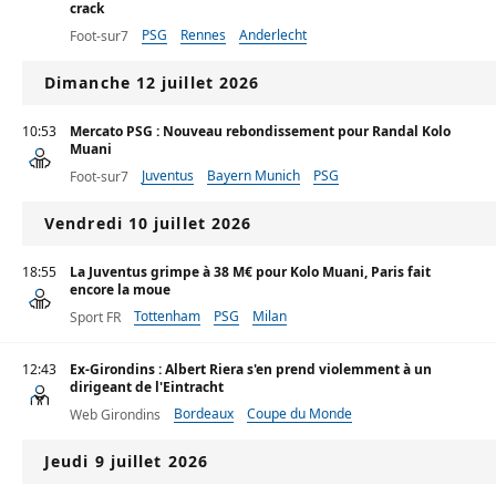
crack
PSG
Rennes
Anderlecht
Foot-sur7
Dimanche 12 juillet 2026
10:53
Mercato PSG : Nouveau rebondissement pour Randal Kolo
Muani
Juventus
Bayern Munich
PSG
Foot-sur7
Vendredi 10 juillet 2026
18:55
La Juventus grimpe à 38 M€ pour Kolo Muani, Paris fait
encore la moue
Tottenham
PSG
Milan
Sport FR
12:43
Ex-Girondins : Albert Riera s'en prend violemment à un
dirigeant de l'Eintracht
Bordeaux
Coupe du Monde
Web Girondins
Jeudi 9 juillet 2026