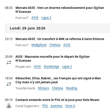
08:33
Mercato ASSE : Vers un énorme rebondissement pour Djylian
N’Guessan
ASSE
Ligue 2
Foot-sur7
Lundi 29 juin 2026
23:13
Mercato ASSE : Un transfert à 4M€ se referme à Saint-Etienne
Midtjylland
Chelsea
ASSE
Foot-sur7
20:00
ASSE : Mauvaise nouvelle pour le départ de Djylian
N'Guessan
ASSE
Bundesliga
Ligue 2
Peuple vert
18:54
Détourbet, Olise, Rabiot... ces Français qui ont signé à Man
City mais n'y ont jamais joué
Monaco
Chelsea
Reading
Transfermarkt
09:19
Contacts entamés entre le PSG et la Juve pour Kolo Muani
PSG
Juventus
Serie A
Canal Supporters