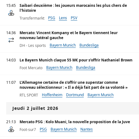
15:45
Saibari deuxième : les joueurs marocains les plus chers de
l'histoire
PSG
Lens
PSV
Transfermarkt
14:36
Mercato: Vincent Kompany et le Bayern tiennent leur
nouveau latéral gauche
Bayern Munich
Bundesliga
DH - Les sports
14:03
Le Bayern Munich claque 55 M€ pour s’offrir Nathaniel Brown
Bayern Munich
Bundesliga
Foot Mercato
11:07
L’Allemagne certaine de s’offrir une superstar comme
nouveau sélectionneur : « Il a déjà fait part de sa volonté »
Hoffenheim
Dortmund
Bayern Munich
RTL SPORT
Jeudi 2 juillet 2026
21:13
Mercato PSG : Kolo Muani, la nouvelle proposition de la Juve
PSG
Bayern Munich
Nantes
Foot-sur7