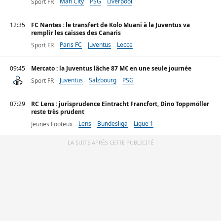
Man City
PSG
Liverpool
Sport FR
12:35
FC Nantes : le transfert de Kolo Muani à la Juventus va
remplir les caisses des Canaris
Paris FC
Juventus
Lecce
Sport FR
09:45
Mercato : la Juventus lâche 87 M€ en une seule journée
Juventus
Salzbourg
PSG
Sport FR
07:29
RC Lens : jurisprudence Eintracht Francfort, Dino Toppmöller
reste très prudent
Lens
Bundesliga
Ligue 1
Jeunes Footeux
LA SUITE APRÈS CETTE PUBLICITÉ