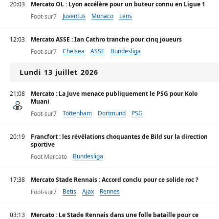
20:03
Mercato OL : Lyon accélère pour un buteur connu en Ligue 1
Juventus
Monaco
Lens
Foot-sur7
12:03
Mercato ASSE : Ian Cathro tranche pour cinq joueurs
Chelsea
ASSE
Bundesliga
Foot-sur7
Lundi 13 juillet 2026
21:08
Mercato : La Juve menace publiquement le PSG pour Kolo
Muani
Tottenham
Dortmund
PSG
Foot-sur7
20:19
Francfort : les révélations choquantes de Bild sur la direction
sportive
Bundesliga
Foot Mercato
17:38
Mercato Stade Rennais : Accord conclu pour ce solide roc ?
Betis
Ajax
Rennes
Foot-sur7
03:13
Mercato : Le Stade Rennais dans une folle bataille pour ce