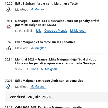
10:20
EdF : Stéphan n'a pas senti Maignan affecté
M. Maignan
MaxiFoot
07:01
Norvège – France : Les Bleus vainqueurs, un penalty arrêté
par Mike Maignan (ex-LOSC)
Lille
Coupe du Monde
M. Maignan
Le Petit Lillois
00:46
EdF : Maignan et sa force sur les penalties
M. Maignan
MaxiFoot
00:34
Mondial 2026 – France : Mike Maignan déjà l’égal d’Hugo
Lloris sur les penaltys après son arrêt contre la Norvège
H. Lloris
M. Maignan
SoFoot
00:08
EdF : Maignan rattrappe Lloris sur les penalties
M. Maignan
MaxiFoot
Vendredi 26 juin 2026
22:19
CdM 2026, EdF : l’arrêt de Maignan sur penalty