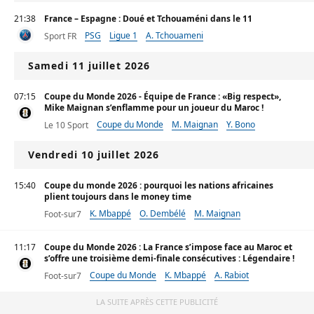
21:38
France – Espagne : Doué et Tchouaméni dans le 11
PSG
Ligue 1
A. Tchouameni
Sport FR
Samedi 11 juillet 2026
07:15
Coupe du Monde 2026 - Équipe de France : «Big respect»,
Mike Maignan s’enflamme pour un joueur du Maroc !
Coupe du Monde
M. Maignan
Y. Bono
Le 10 Sport
Vendredi 10 juillet 2026
15:40
Coupe du monde 2026 : pourquoi les nations africaines
plient toujours dans le money time
K. Mbappé
O. Dembélé
M. Maignan
Foot-sur7
11:17
Coupe du Monde 2026 : La France s’impose face au Maroc et
s’offre une troisième demi-finale consécutives : Légendaire !
Coupe du Monde
K. Mbappé
A. Rabiot
Foot-sur7
LA SUITE APRÈS CETTE PUBLICITÉ