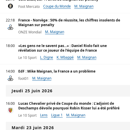
Coupe du Monde
M. Maignan
Foot Mercato
22:18
France - Norvège : 50% de réussite, les chiffres insolents de
Maignan sur penalty
M. Maignan
ONZE Mondial
18:00
«Les gens ne le savent pas...» : Daniel Riolo fait une
révélation sur ce joueur de l’équipe de France
L. Digne
K. Mbappé
M. Maignan
Le 10 Sport
14:00
EdF : Mike Maignan, la France a un problème
M. Maignan
foot01
Jeudi 25 juin 2026
16:00
Lucas Chevalier privé de Coupe du monde : L’adjoint de
Deschamps dévoile pourquoi Robin Risser lui a été préféré
Lens
Ligue 1
M. Maignan
Le 10 Sport
Mardi 23 juin 2026