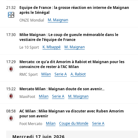
21:32
Equipe de France : la grosse réaction en interne de Maignan
après le Sénégal
M. Maignan
ONZE Mondial
17:30
Mike Maignan : Le coup de gueule mémorable dans le
vestiaire de l’équipe de France
K. Mbappé
M. Maignan
Le 10 Sport
17:29
Mercato: ce qu’a dit Amorim à Rabiot et Maignan pour les
convaincre de rester à l’AC Milan
Milan
Serie A
A. Rabiot
RMC Sport
15:22
Mercato Milan : Maignan doute de son avenir...
Milan
Serie A
M. Maignan
MaxiFoot
08:58
AC Milan : Mike Maignan va discuter avec Ruben Amorim
pour son avenir
Milan
Coupe du Monde
Serie A
Foot Mercato
Mercredi 17 juin 2026