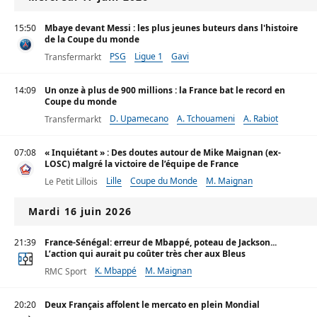
15:50
Mbaye devant Messi : les plus jeunes buteurs dans l'histoire
de la Coupe du monde
PSG
Ligue 1
Gavi
Transfermarkt
14:09
Un onze à plus de 900 millions : la France bat le record en
Coupe du monde
D. Upamecano
A. Tchouameni
A. Rabiot
Transfermarkt
07:08
« Inquiétant » : Des doutes autour de Mike Maignan (ex-
LOSC) malgré la victoire de l’équipe de France
Lille
Coupe du Monde
M. Maignan
Le Petit Lillois
Mardi 16 juin 2026
21:39
France-Sénégal: erreur de Mbappé, poteau de Jackson...
L’action qui aurait pu coûter très cher aux Bleus
K. Mbappé
M. Maignan
RMC Sport
20:20
Deux Français affolent le mercato en plein Mondial