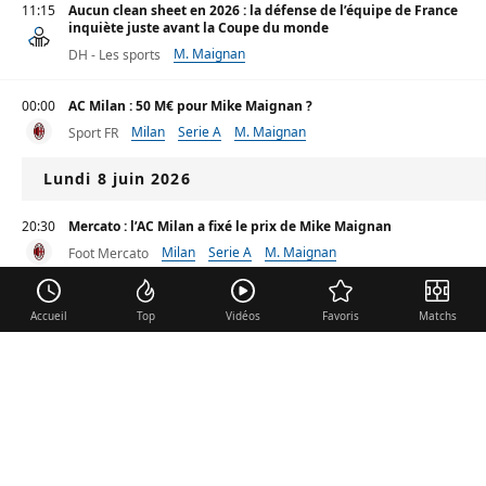
11:15
Aucun clean sheet en 2026 : la défense de l’équipe de France
inquiète juste avant la Coupe du monde
M. Maignan
DH - Les sports
00:00
AC Milan : 50 M€ pour Mike Maignan ?
Milan
Serie A
M. Maignan
Sport FR
Lundi 8 juin 2026
20:30
Mercato : l’AC Milan a fixé le prix de Mike Maignan
Milan
Serie A
M. Maignan
Foot Mercato
Equipe de France - Hugo Lloris à la Coupe du monde :
Accueil
Top
Vidéos
Favoris
Matchs
Bertrand Latour révèle les coulisses de cette rumeur
Lens
Ligue 1
H. Lloris
Le 10 Sport
Dimanche 7 juin 2026
Coupe du monde 2026. Réponse à Zlatan, expert des tirs au
but... Cinq choses à savoir sur Mike Maignan
Milan
Serie A
M. Maignan