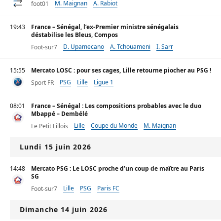
M. Maignan
A. Rabiot
foot01
19:43
France – Sénégal, l’ex-Premier ministre sénégalais
déstabilise les Bleus, Compos
D. Upamecano
A. Tchouameni
I. Sarr
Foot-sur7
15:55
Mercato LOSC : pour ses cages, Lille retourne piocher au PSG !
PSG
Lille
Ligue 1
Sport FR
08:01
France – Sénégal : Les compositions probables avec le duo
Mbappé – Dembélé
Lille
Coupe du Monde
M. Maignan
Le Petit Lillois
Lundi 15 juin 2026
14:48
Mercato PSG : Le LOSC proche d’un coup de maître au Paris
SG
Lille
PSG
Paris FC
Foot-sur7
Dimanche 14 juin 2026