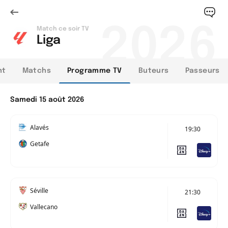
2026
Match ce soir TV
Liga
nt
Matchs
Programme TV
Buteurs
Passeurs
Samedi 15 août 2026
Alavés
19:30
Getafe
Séville
21:30
Vallecano