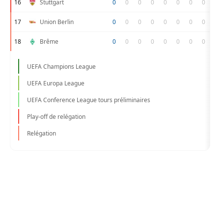
16
Stuttgart
0
0
0
0
0
0
0
0
17
Union Berlin
0
0
0
0
0
0
0
0
18
Brême
0
0
0
0
0
0
0
0
UEFA Champions League
UEFA Europa League
UEFA Conference League tours préliminaires
Play-off de relégation
Relégation