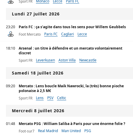
Monaco
Lecce
Paris FC
Sport FR
Lundi 27 juillet 2026
23:20
Paris FC : ça s’agite dans tous les sens pour Willem Geubbels
Paris FC
Cagliari
Lecce
Foot Mercato
18:10
Arsenal : un titre à défendre et un mercato volontairement
discret
Leverkusen
Aston Villa
Newcastle
Sport FR
Samedi 18 juillet 2026
09:20
Mercato : Lens boucle Maik Nawrocki, la (très) bonne pioche
polonaise à 2,5 M€
Lens
PSV
Celtic
Sport FR
Mercredi 8 juillet 2026
01:48
Mercato PSG : William Saliba à Paris pour une énorme folie ?
Real Madrid
Man United
PSG
Foot-sur7