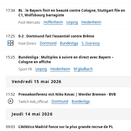
17:34
BL : le Bayern finit en beauté contre Cologne, Stuttgart file en
C1, Wolfsbourg barragiste
Hoffenheim
Leipzig
Heidenheim
Foot Mercato
17:25
0-2 : Dortmund fait l'essentiel contre Brême
Dortmund
Bundesliga
S. Guirassy
Foot Direct
15:25
Bundesliga : Multiplex à suivre en direct avec Bayern –
Cologne en affiche
Leipzig
Heidenheim
M'gladbach
Sport FR
Vendredi 15 mai 2026
11:52
Pressekonferenz mit Niko Kovac | Werder Bremen - BVB
Dortmund
Bundesliga
Twitch bvb_official
Jeudi 14 mai 2026
09:03
L’Atlético Madrid fonce sur la plus grande recrue de PL