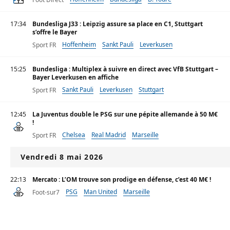
17:34
Bundesliga J33 : Leipzig assure sa place en C1, Stuttgart
s’offre le Bayer
Hoffenheim
Sankt Pauli
Leverkusen
Sport FR
15:25
Bundesliga : Multiplex à suivre en direct avec VfB Stuttgart –
Bayer Leverkusen en affiche
Sankt Pauli
Leverkusen
Stuttgart
Sport FR
12:45
La Juventus double le PSG sur une pépite allemande à 50 M€
!
Chelsea
Real Madrid
Marseille
Sport FR
Vendredi 8 mai 2026
22:13
Mercato : L’OM trouve son prodige en défense, c’est 40 M€ !
PSG
Man United
Marseille
Foot-sur7