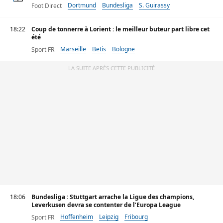
Dortmund
Bundesliga
S. Guirassy
Foot Direct
18:22
Coup de tonnerre à Lorient : le meilleur buteur part libre cet
été
Marseille
Betis
Bologne
Sport FR
LA SUITE APRÈS CETTE PUBLICITÉ
18:06
Bundesliga : Stuttgart arrache la Ligue des champions,
Leverkusen devra se contenter de l’Europa League
Hoffenheim
Leipzig
Fribourg
Sport FR