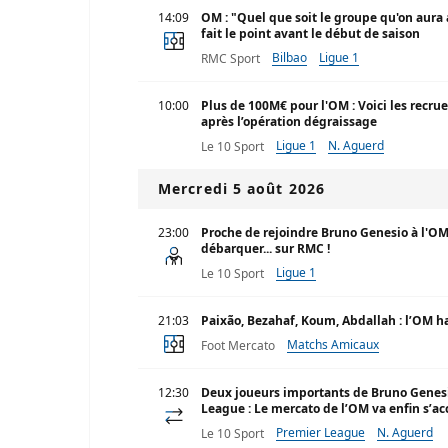
14:09
OM : "Quel que soit le groupe qu'on aura
fait le point avant le début de saison
Bilbao
Ligue 1
RMC Sport
10:00
Plus de 100M€ pour l'OM : Voici les recru
après l’opération dégraissage
Ligue 1
N. Aguerd
Le 10 Sport
Mercredi 5 août 2026
23:00
Proche de rejoindre Bruno Genesio à l'OM
débarquer... sur RMC !
Ligue 1
Le 10 Sport
21:03
Paixão, Bezahaf, Koum, Abdallah : l’OM h
Matchs Amicaux
Foot Mercato
12:30
Deux joueurs importants de Bruno Genesi
League : Le mercato de l’OM va enfin s’acc
Premier League
N. Aguerd
Le 10 Sport