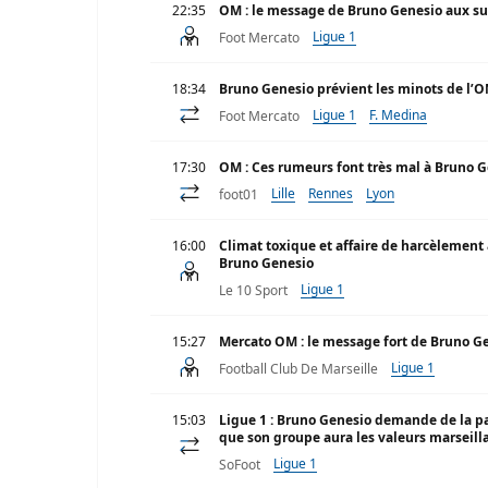
22:35
OM : le message de Bruno Genesio aux s
Ligue 1
Foot Mercato
18:34
Bruno Genesio prévient les minots de l’
Ligue 1
F. Medina
Foot Mercato
17:30
OM : Ces rumeurs font très mal à Bruno 
Lille
Rennes
Lyon
foot01
16:00
Climat toxique et affaire de harcèlement à
Bruno Genesio
Ligue 1
Le 10 Sport
15:27
Mercato OM : le message fort de Bruno Ge
Ligue 1
Football Club De Marseille
15:03
Ligue 1 : Bruno Genesio demande de la pa
que son groupe aura les valeurs marseill
Ligue 1
SoFoot