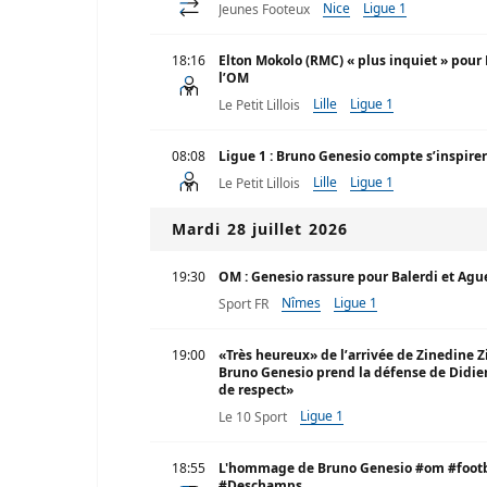
Nice
Ligue 1
Jeunes Footeux
18:16
Elton Mokolo (RMC) « plus inquiet » pour
l’OM
Lille
Ligue 1
Le Petit Lillois
08:08
Ligue 1 : Bruno Genesio compte s’inspirer
Lille
Ligue 1
Le Petit Lillois
Mardi 28 juillet 2026
19:30
OM : Genesio rassure pour Balerdi et Agu
Nîmes
Ligue 1
Sport FR
19:00
«Très heureux» de l’arrivée de Zinedine Z
Bruno Genesio prend la défense de Didi
de respect»
Ligue 1
Le 10 Sport
18:55
L'hommage de Bruno Genesio #om #football #ligue1 #marseille #EDF #Zidane
#Deschamps