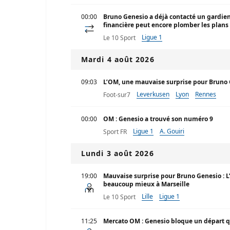
00:00
Bruno Genesio a déjà contacté un gardien
financière peut encore plomber les plans
Ligue 1
Le 10 Sport
Mardi 4 août 2026
09:03
L’OM, une mauvaise surprise pour Bruno 
Leverkusen
Lyon
Rennes
Foot-sur7
00:00
OM : Genesio a trouvé son numéro 9
Ligue 1
A. Gouiri
Sport FR
Lundi 3 août 2026
19:00
Mauvaise surprise pour Bruno Genesio : L’
beaucoup mieux à Marseille
Lille
Ligue 1
Le 10 Sport
11:25
Mercato OM : Genesio bloque un départ q