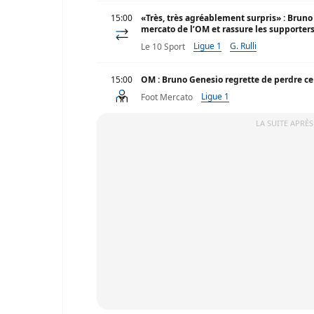
15:00
«Très, très agréablement surpris» : Bruno
mercato de l’OM et rassure les supporter
Ligue 1
G. Rulli
Le 10 Sport
15:00
OM : Bruno Genesio regrette de perdre ce
Ligue 1
Foot Mercato
LA SUITE APRÈS