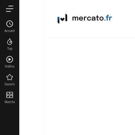
mercato
.fr
Accueil
Top
Vidéos
Favoris
Matchs