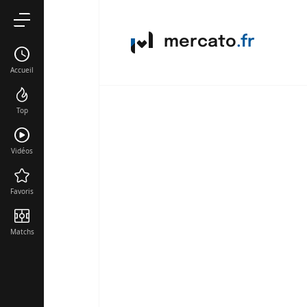
mercato
.fr
Accueil
Top
Vidéos
Favoris
Matchs