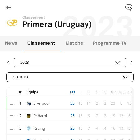
2023
Classement
Primera (Uruguay)
News
Classement
Matchs
Programme TV
2023
Clausura
#
Équipe
Pts
J
G
N
D
BP
BC
DIF
1
Liverpool
35
15
11
2
2
23
8
15
2
Peñarol
25
15
6
7
2
19
13
6
3
Racing
25
15
7
4
4
16
13
3