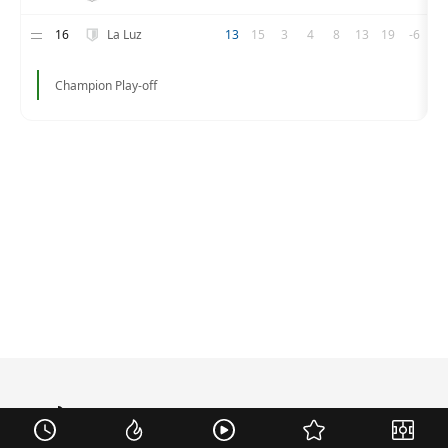
16
La Luz
13
15
3
4
8
13
19
-6
Champion Play-off
mercato
.fr