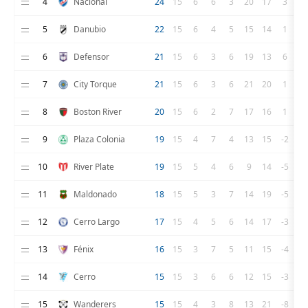
4
Nacional
24
15
6
6
3
20
17
3
5
Danubio
22
15
6
4
5
15
14
1
6
Defensor
21
15
6
3
6
19
13
6
7
City Torque
21
15
6
3
6
21
20
1
8
Boston River
20
15
6
2
7
17
16
1
9
Plaza Colonia
19
15
4
7
4
13
15
-2
10
River Plate
19
15
5
4
6
9
14
-5
11
Maldonado
18
15
5
3
7
14
19
-5
12
Cerro Largo
17
15
4
5
6
14
17
-3
13
Fénix
16
15
3
7
5
11
15
-4
14
Cerro
15
15
3
6
6
12
15
-3
15
Wanderers
15
15
4
3
8
13
21
-8