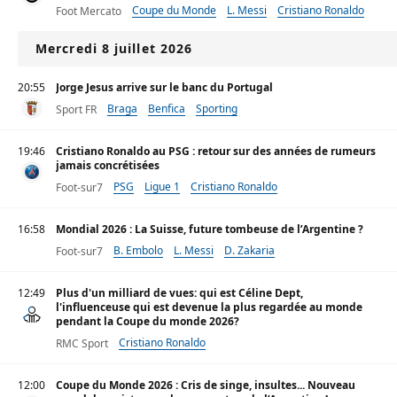
Coupe du Monde
L. Messi
Cristiano Ronaldo
Foot Mercato
Mercredi 8 juillet 2026
20:55
Jorge Jesus arrive sur le banc du Portugal
Braga
Benfica
Sporting
Sport FR
19:46
Cristiano Ronaldo au PSG : retour sur des années de rumeurs
jamais concrétisées
PSG
Ligue 1
Cristiano Ronaldo
Foot-sur7
16:58
Mondial 2026 : La Suisse, future tombeuse de l’Argentine ?
B. Embolo
L. Messi
D. Zakaria
Foot-sur7
12:49
Plus d'un milliard de vues: qui est Céline Dept,
l'influenceuse qui est devenue la plus regardée au monde
pendant la Coupe du monde 2026?
Cristiano Ronaldo
RMC Sport
12:00
Coupe du Monde 2026 : Cris de singe, insultes... Nouveau