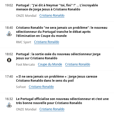
Bruno Fernandes
19:02
Portugal : "J'ai dit à Neymar "toi, fini" !" ... L'incroyable
menace de Jorge Jesus à Cristiano Ronaldo
Cristiano Ronaldo
ONZE Mondial
18:40
Cristiano Ronaldo "ne sera jamais un problème": le nouveau
sélectionneur du Portugal tranche le débat après
l'élimination en Coupe du monde
Cristiano Ronaldo
RMC Sport
18:02
Portugal : la sortie osée du nouveau sélectionneur Jorge
Jesus sur Cristiano Ronaldo
Coupe du Monde
Cristiano Ronaldo
Foot Mercato
17:40
« Il ne sera jamais un problème » : Jorge Jesus caresse
Cristiano Ronaldo dans le sens du poil
Cristiano Ronaldo
SoFoot
16:32
Le Portugal officialise son nouveau sélectionneur et c'est une
très bonne nouvelle pour Cristiano Ronaldo
Cristiano Ronaldo
ONZE Mondial