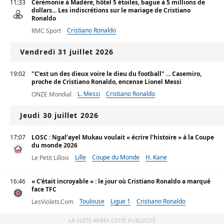
11:33
Cérémonie à Madère, hôtel 5 étoiles, bague à 5 millions de
dollars... Les indiscrétions sur le mariage de Cristiano
Ronaldo
Cristiano Ronaldo
RMC Sport
Vendredi 31 juillet 2026
19:02
"C’est un des dieux voire le dieu du football" ... Casemiro,
proche de Cristiano Ronaldo, encense Lionel Messi
L. Messi
Cristiano Ronaldo
ONZE Mondial
Jeudi 30 juillet 2026
17:07
LOSC : Ngal’ayel Mukau voulait « écrire l’histoire » à la Coupe
du monde 2026
Lille
Coupe du Monde
H. Kane
Le Petit Lillois
16:46
« C’était incroyable » : le jour où Cristiano Ronaldo a marqué
face TFC
Toulouse
Ligue 1
Cristiano Ronaldo
LesViolets.Com
LA SUITE APRÈS CETTE PUBLICITÉ