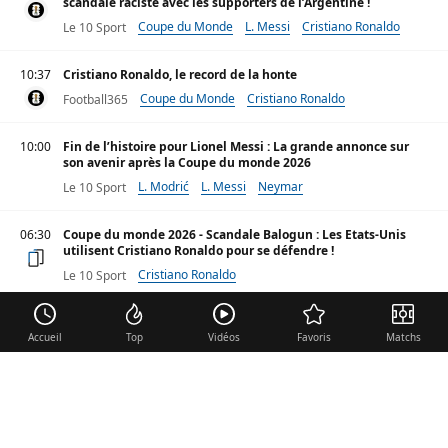
scandale raciste avec les supporters de l’Argentine !
Coupe du Monde
L. Messi
Cristiano Ronaldo
Le 10 Sport
10:37
Cristiano Ronaldo, le record de la honte
Coupe du Monde
Cristiano Ronaldo
Football365
10:00
Fin de l’histoire pour Lionel Messi : La grande annonce sur
son avenir après la Coupe du monde 2026
L. Modrić
L. Messi
Neymar
Le 10 Sport
06:30
Coupe du monde 2026 - Scandale Balogun : Les Etats-Unis
utilisent Cristiano Ronaldo pour se défendre !
Cristiano Ronaldo
Le 10 Sport
Coupe du monde 2026 - «Trop c’est trop» : Le Portugal craque
Accueil
contre Cristiano Ronaldo !
Top
Vidéos
Favoris
Matchs
Cristiano Ronaldo
Le 10 Sport
Mardi 7 juillet 2026