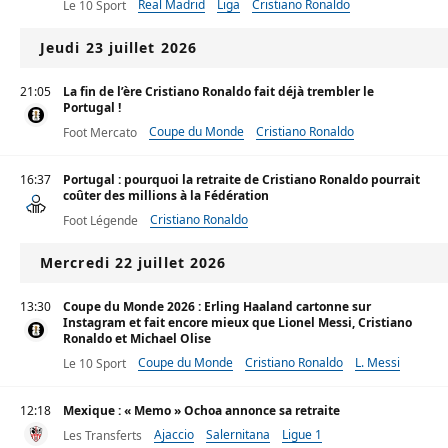
Real Madrid
Liga
Cristiano Ronaldo
Le 10 Sport
Jeudi 23 juillet 2026
21:05
La fin de l’ère Cristiano Ronaldo fait déjà trembler le
Portugal !
Coupe du Monde
Cristiano Ronaldo
Foot Mercato
16:37
Portugal : pourquoi la retraite de Cristiano Ronaldo pourrait
coûter des millions à la Fédération
Cristiano Ronaldo
Foot Légende
Mercredi 22 juillet 2026
13:30
Coupe du Monde 2026 : Erling Haaland cartonne sur
Instagram et fait encore mieux que Lionel Messi, Cristiano
Ronaldo et Michael Olise
Coupe du Monde
Cristiano Ronaldo
L. Messi
Le 10 Sport
12:18
Mexique : « Memo » Ochoa annonce sa retraite
Ajaccio
Salernitana
Ligue 1
Les Transferts