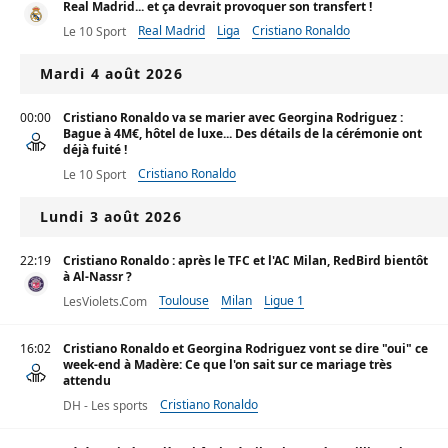
Real Madrid... et ça devrait provoquer son transfert !
Real Madrid
Liga
Cristiano Ronaldo
Le 10 Sport
Mardi 4 août 2026
00:00
Cristiano Ronaldo va se marier avec Georgina Rodriguez :
Bague à 4M€, hôtel de luxe... Des détails de la cérémonie ont
déjà fuité !
Cristiano Ronaldo
Le 10 Sport
Lundi 3 août 2026
22:19
Cristiano Ronaldo : après le TFC et l'AC Milan, RedBird bientôt
à Al-Nassr ?
Toulouse
Milan
Ligue 1
LesViolets.Com
16:02
Cristiano Ronaldo et Georgina Rodriguez vont se dire "oui" ce
week-end à Madère: Ce que l'on sait sur ce mariage très
attendu
Cristiano Ronaldo
DH - Les sports