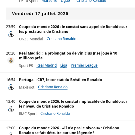
Marseille
Ligue 1
Cristiano Ronaldo
Le 10 Sport
Vendredi 17 juillet 2026
23:59
Coupe du monde 2026 : le constat sans appel de Ronaldo sur
les prestations de Cristiano
Cristiano Ronaldo
ONZE Mondial
20:20
Real Madrid : la prolongation de Vinicius Jr se joue à 10
millions près
Real Madrid
Liga
Premier League
Sport FR
16:54
Portugal : CR7, le constat du Brésilien Ronaldo
Cristiano Ronaldo
MaxiFoot
13:40
Coupe du monde 2026: le constat implacable de Ronaldo sur
le niveau de Cristiano Ronaldo
Cristiano Ronaldo
RMC Sport
13:00
Coupe du monde 2026 - «Il n'a pas le niveau» : Cristiano
Ronaldo se fait détruire par une légende !