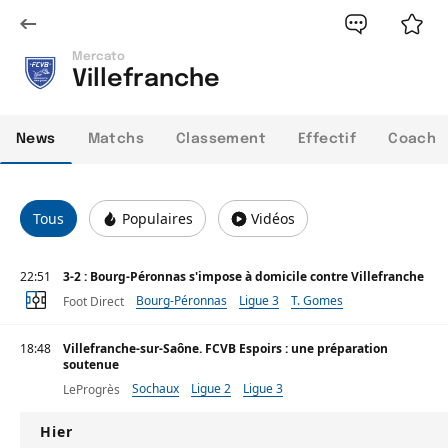
Mercato
Villefranche
News
Matchs
Classement
Effectif
Coach
Tous
Populaires
Vidéos
22:51
3-2 : Bourg-Péronnas s'impose à domicile contre Villefranche
Bourg-Péronnas
Ligue 3
T. Gomes
Foot Direct
18:48
Villefranche-sur-Saône. FCVB Espoirs : une préparation
soutenue
Sochaux
Ligue 2
Ligue 3
LeProgrès
Hier