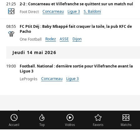
21:25
2-2 : Concarneau et Villefranche se quittent sur un match nul
Concarneau
Ligue 3
S. Baldoni
Foot Direct
08:55
FC Ptit Déj : Baby Mbappé fait craquer la toile, la pub KFC de
Pacho
Rodez
ASSE
Dijon
One Football
Jeudi 14 mai 2026
19:00
Football. National : dernière sortie pour Villefranche avant la
Ligue 3
Concarneau
Ligue 3
LeProgrès
mercato
.fr
Accueil
Top
Vidéos
Favoris
Matchs
Liens utiles