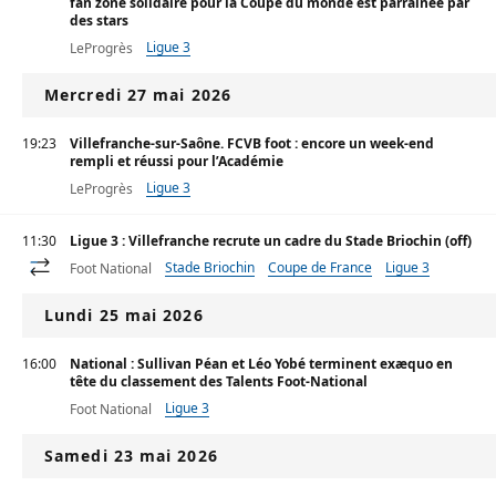
fan zone solidaire pour la Coupe du monde est parrainée par
des stars
Ligue 3
LeProgrès
Mercredi 27 mai 2026
19:23
Villefranche-sur-Saône. FCVB foot : encore un week-end
rempli et réussi pour l’Académie
Ligue 3
LeProgrès
11:30
Ligue 3 : Villefranche recrute un cadre du Stade Briochin (off)
Stade Briochin
Coupe de France
Ligue 3
Foot National
Lundi 25 mai 2026
16:00
National : Sullivan Péan et Léo Yobé terminent exæquo en
tête du classement des Talents Foot-National
Ligue 3
Foot National
Samedi 23 mai 2026