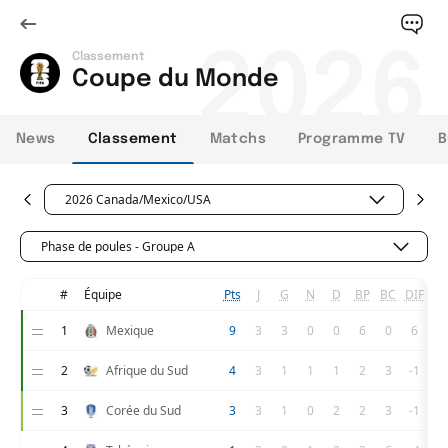
2026
Classement
Coupe du Monde
News
Classement
Matchs
Programme TV
B
2026 Canada/Mexico/USA
Phase de poules - Groupe A
#
Équipe
Pts
J
G
N
D
BP
BC
DIF
1
Mexique
9
3
3
0
0
6
0
6
2
Afrique du Sud
4
3
1
1
1
2
3
-1
3
Corée du Sud
3
3
1
0
2
2
3
-1