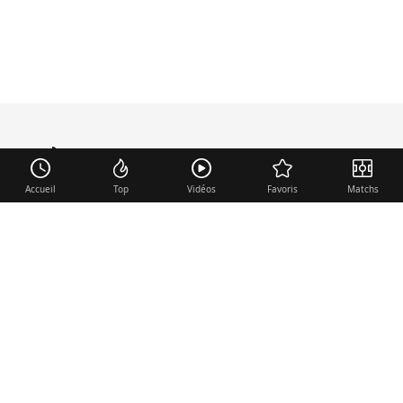
mercato
.fr
Accueil
Top
Vidéos
Favoris
Matchs
Liens utiles
Contact
Mentions légales