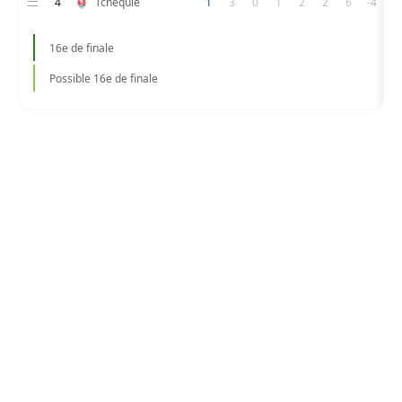
4
Tchéquie
1
3
0
1
2
2
6
-4
16e de finale
Possible 16e de finale