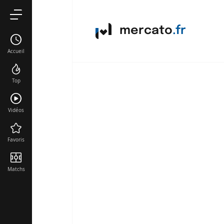
mercato
.fr
Accueil
Top
Vidéos
Favoris
Matchs