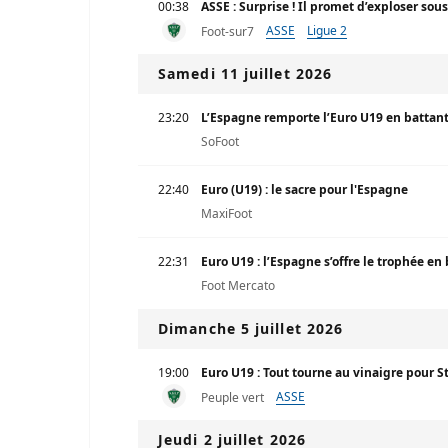
00:38
ASSE : Surprise ! Il promet d’exploser sou
ASSE
Ligue 2
Foot-sur7
Samedi 11 juillet 2026
23:20
L’Espagne remporte l’Euro U19 en battant
SoFoot
22:40
Euro (U19) : le sacre pour l'Espagne
MaxiFoot
22:31
Euro U19 : l’Espagne s’offre le trophée en
Foot Mercato
Dimanche 5 juillet 2026
19:00
Euro U19 : Tout tourne au vinaigre pour S
ASSE
Peuple vert
Jeudi 2 juillet 2026