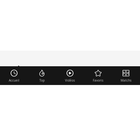
mercato
.fr
Accueil
Top
Vidéos
Favoris
Matchs
Liens utiles
Contact
Mentions légales