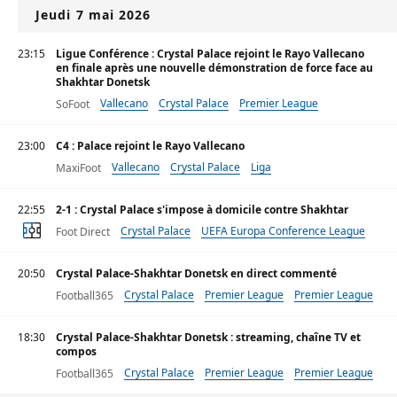
Jeudi 7 mai 2026
23:15
Ligue Conférence : Crystal Palace rejoint le Rayo Vallecano
en finale après une nouvelle démonstration de force face au
Shakhtar Donetsk
Vallecano
Crystal Palace
Premier League
SoFoot
23:00
C4 : Palace rejoint le Rayo Vallecano
Vallecano
Crystal Palace
Liga
MaxiFoot
22:55
2-1 : Crystal Palace s'impose à domicile contre Shakhtar
Crystal Palace
UEFA Europa Conference League
Foot Direct
Pedro Henrique
20:50
Crystal Palace-Shakhtar Donetsk en direct commenté
Crystal Palace
Premier League
Premier League
Football365
18:30
Crystal Palace-Shakhtar Donetsk : streaming, chaîne TV et
compos
Crystal Palace
Premier League
Premier League
Football365