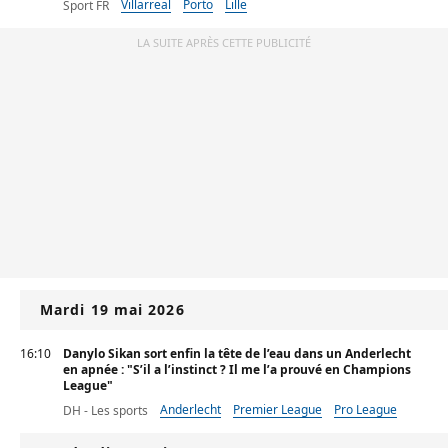
Villarreal
Porto
Lille
Sport FR
LA SUITE APRÈS CETTE PUBLICITÉ
Mardi 19 mai 2026
16:10
Danylo Sikan sort enfin la tête de l’eau dans un Anderlecht
en apnée : "S’il a l’instinct ? Il me l’a prouvé en Champions
League"
Anderlecht
Premier League
Pro League
DH - Les sports