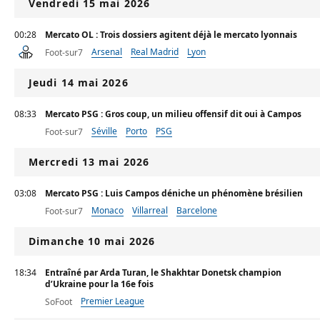
Vendredi 15 mai 2026
00:28
Mercato OL : Trois dossiers agitent déjà le mercato lyonnais
Arsenal
Real Madrid
Lyon
Foot-sur7
Jeudi 14 mai 2026
08:33
Mercato PSG : Gros coup, un milieu offensif dit oui à Campos
Séville
Porto
PSG
Foot-sur7
Mercredi 13 mai 2026
03:08
Mercato PSG : Luis Campos déniche un phénomène brésilien
Monaco
Villarreal
Barcelone
Foot-sur7
Dimanche 10 mai 2026
18:34
Entraîné par Arda Turan, le Shakhtar Donetsk champion
d’Ukraine pour la 16e fois
Premier League
SoFoot