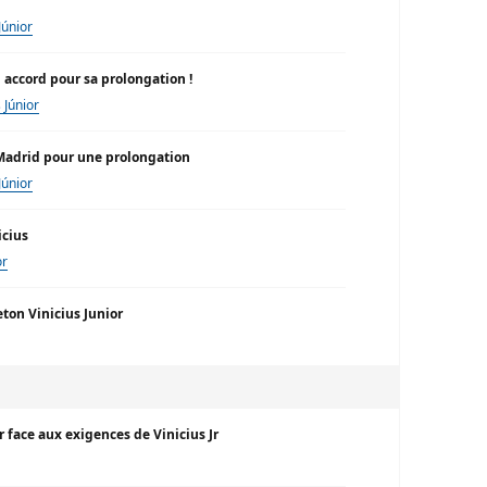
Júnior
n accord pour sa prolongation !
s Júnior
l Madrid pour une prolongation
Júnior
icius
or
ton Vinicius Junior
 face aux exigences de Vinicius Jr