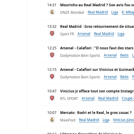
14:31
Mourinho au Real Madrid ? Son avis fou su
Real Madrid
Liga
K. Mba
ONZE Mondial
13:32
Real Madrid : Gros retournement de situa
Arsenal
Real Madrid
Liga
Sport FR
12:25
Arsenal - Calafiori : "Il nous faut des st
Arsenal
Betis
L
Dailymotion Bein Sports
12:15
Arsenal - Calafiori sur Vinicius et Guim
Arsenal
Betis
Dailymotion Bein Sports
10:47
Vinicius Jr efface tout son compte Instag
Arsenal
Real Madrid
Coupe 
RTL SPORT
10:07
Mercato : Rodri et le Real, le gros couac ?
Real Madrid
Liga
Vinícius Júni
MaxiFoot