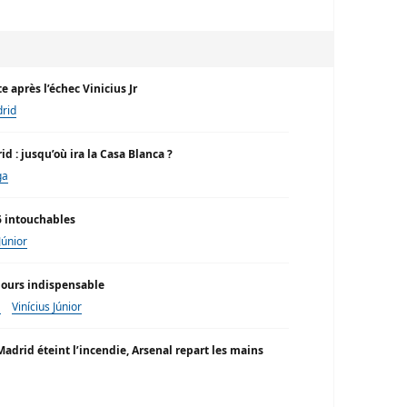
e après l’échec Vinicius Jr
rid
d : jusqu’où ira la Casa Blanca ?
ga
6 intouchables
Júnior
ujours indispensable
a
Vinícius Júnior
Madrid éteint l’incendie, Arsenal repart les mains