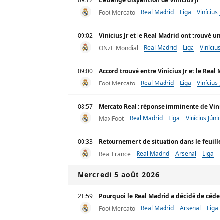
09:12
L’étrange disparition de Vinicius Jr
Real Madrid
Liga
Vinícius 
Foot Mercato
09:02
Vinicius Jr et le Real Madrid ont trouvé u
Real Madrid
Liga
Viníciu
ONZE Mondial
09:00
Accord trouvé entre Vinicius Jr et le Rea
Real Madrid
Liga
Vinícius 
Foot Mercato
08:57
Mercato Real : réponse imminente de Vin
Real Madrid
Liga
Vinícius Júni
MaxiFoot
00:33
Retournement de situation dans le feuille
Real Madrid
Arsenal
Liga
Real France
Mercredi 5 août 2026
21:59
Pourquoi le Real Madrid a décidé de céder
Real Madrid
Arsenal
Liga
Foot Mercato