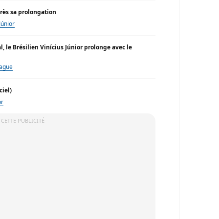
près sa prolongation
Júnior
 le Brésilien Vinícius Júnior prolonge avec le
eague
ciel)
or
 CETTE PUBLICITÉ