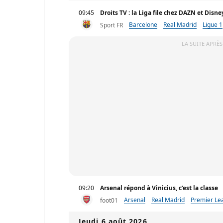
09:45
Droits TV : la Liga file chez DAZN et Disn
Barcelone
Real Madrid
Ligue 1
Sport FR
LA SUITE APRÈS
09:20
Arsenal répond à Vinicius, c’est la classe
Arsenal
Real Madrid
Premier Le
foot01
Jeudi 6 août 2026