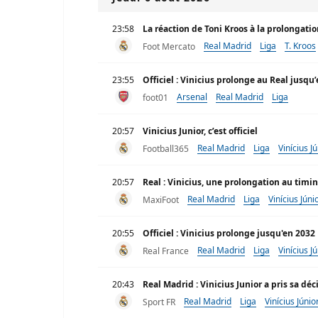
23:58
La réaction de Toni Kroos à la prolongatio
Real Madrid
Liga
T. Kroos
Foot Mercato
23:55
Officiel : Vinicius prolonge au Real jusqu
Arsenal
Real Madrid
Liga
foot01
20:57
Vinicius Junior, c’est officiel
Real Madrid
Liga
Vinícius J
Football365
20:57
Real : Vinicius, une prolongation au timi
Real Madrid
Liga
Vinícius Júni
MaxiFoot
20:55
Officiel : Vinicius prolonge jusqu'en 2032
Real Madrid
Liga
Vinícius J
Real France
20:43
Real Madrid : Vinicius Junior a pris sa décis
Real Madrid
Liga
Vinícius Júnio
Sport FR