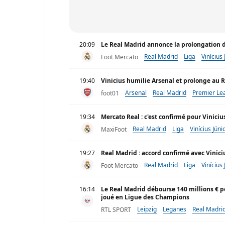
20:09
Le Real Madrid annonce la prolongation de
Real Madrid
Liga
Vinícius 
Foot Mercato
19:40
Vinicius humilie Arsenal et prolonge au 
Arsenal
Real Madrid
Premier Le
foot01
19:34
Mercato Real : c'est confirmé pour Viniciu
Real Madrid
Liga
Vinícius Júni
MaxiFoot
19:27
Real Madrid : accord confirmé avec Viniciu
Real Madrid
Liga
Vinícius 
Foot Mercato
16:14
Le Real Madrid débourse 140 millions € po
joué en Ligue des Champions
Leipzig
Leganes
Real Madri
RTL SPORT