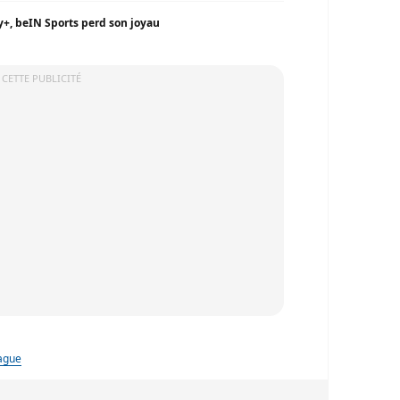
ey+, beIN Sports perd son joyau
 CETTE PUBLICITÉ
ague