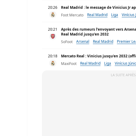
20:26
Real Madrid : le message de Vinicius Jr a
Real Madrid
Liga
Vinícius 
Foot Mercato
20:21
Après des rumeurs l’envoyant vers Arsenal,
Real Madrid jusqu’en 2032
Arsenal
Real Madrid
Premier L
SoFoot
20:18
Mercato Real : Vinicius jusqu'en 2032 (offi
Real Madrid
Liga
Vinícius Júni
MaxiFoot
LA SUITE APRÈS