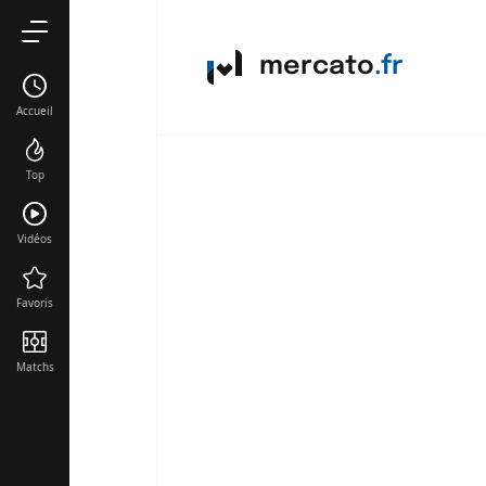
mercato
.fr
Accueil
Top
Vidéos
Favoris
Matchs