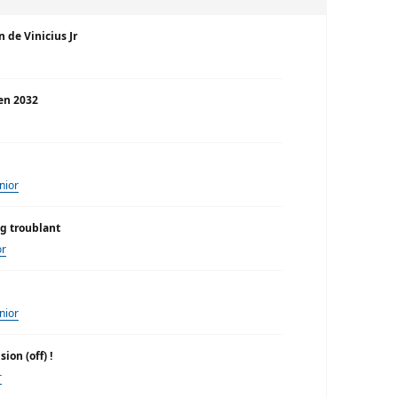
n de Vinicius Jr
’en 2032
únior
ng troublant
or
únior
ion (off) !
r