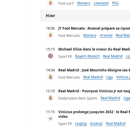
Monaco
Liverpool
PSG
Foot-sur7
Hier
18:06
JT Foot Mercato : Arsenal prépare sa ripost
Monaco
Arsenal
Real Mad
Foot Mercato
15:15
Michael Olise dans le viseur du Real Madri
Bayern Munich
Real Madrid
Li
Sport FR
14:34
Real Madrid : José Mourinho désigne ses 
Real Madrid
Liga
Vinícius 
Foot Mercato
12:10
Real Madrid - Pourquoi Vinícius Jr est to
Real Madrid
Lig
Dailymotion Bein Sports
11:15
Vinicius prolonge jusqu’en 2032 : le Real 
vides
Leipzig
Arsenal
Real Madrid
Sport FR