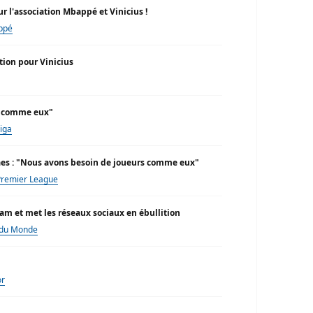
r l'association Mbappé et Vinicius !
ppé
tion pour Vinicius
ars comme eux"
iga
arães : "Nous avons besoin de joueurs comme eux"
Premier League
ram et met les réseaux sociaux en ébullition
du Monde
or