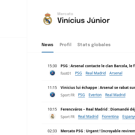
Mercato
Vinícius Júnior
News
Profil
Stats globales
15:30
PSG : Arsenal contacte le clan Barcola, le 
PSG
Real Madrid
Arsenal
foot01
11:15
Vinicius lui échappe : Arsenal se rabat s
PSG
Everton
Real Madrid
Sport FR
10:15
Ferencváros – Real Madrid : Diomandé déj
Real Madrid
Fiorentina
Espany
Sport FR
02:33
Mercato PSG : Urgent ! Incroyable revire