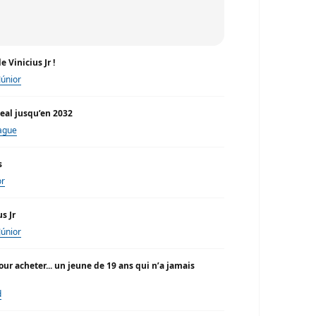
 Vinicius Jr !
Júnior
Real jusqu’en 2032
ague
s
or
s Jr
Júnior
ur acheter... un jeune de 19 ans qui n’a jamais
d