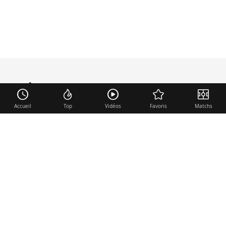
mercato
.fr
Accueil
Top
Vidéos
Favoris
Matchs
Liens utiles
Contact
Mentions légales