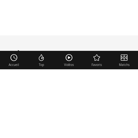
mercato
.fr
Accueil
Top
Vidéos
Favoris
Matchs
Liens utiles
Contact
Mentions légales