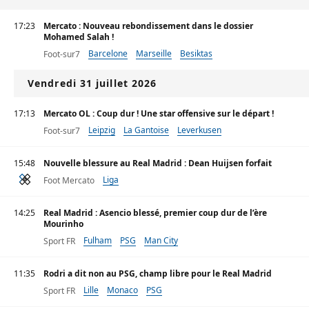
17:23
Mercato : Nouveau rebondissement dans le dossier
Mohamed Salah !
Barcelone
Marseille
Besiktas
Foot-sur7
Vendredi 31 juillet 2026
17:13
Mercato OL : Coup dur ! Une star offensive sur le départ !
Leipzig
La Gantoise
Leverkusen
Foot-sur7
15:48
Nouvelle blessure au Real Madrid : Dean Huijsen forfait
Liga
Foot Mercato
14:25
Real Madrid : Asencio blessé, premier coup dur de l’ère
Mourinho
Fulham
PSG
Man City
Sport FR
11:35
Rodri a dit non au PSG, champ libre pour le Real Madrid
Lille
Monaco
PSG
Sport FR