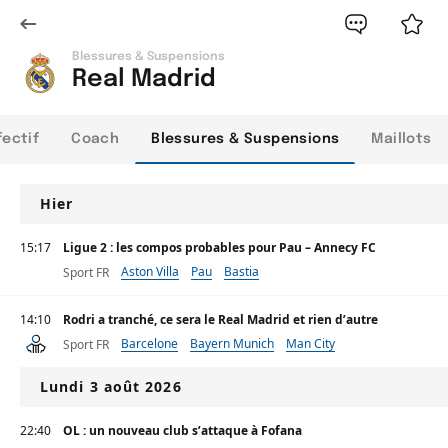
Blessures & Suspensions
Real Madrid
fectif
Coach
Blessures & Suspensions
Maillots
Hier
15:17
Ligue 2 : les compos probables pour Pau – Annecy FC
Aston Villa
Pau
Bastia
Sport FR
14:10
Rodri a tranché, ce sera le Real Madrid et rien d’autre
Barcelone
Bayern Munich
Man City
Sport FR
Lundi 3 août 2026
22:40
OL : un nouveau club s’attaque à Fofana