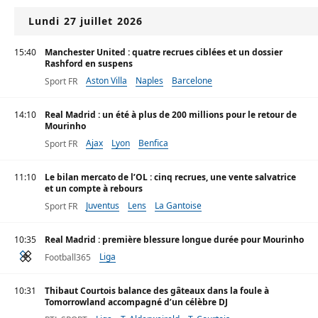
Lundi 27 juillet 2026
15:40
Manchester United : quatre recrues ciblées et un dossier
Rashford en suspens
Aston Villa
Naples
Barcelone
Sport FR
14:10
Real Madrid : un été à plus de 200 millions pour le retour de
Mourinho
Ajax
Lyon
Benfica
Sport FR
11:10
Le bilan mercato de l’OL : cinq recrues, une vente salvatrice
et un compte à rebours
Juventus
Lens
La Gantoise
Sport FR
10:35
Real Madrid : première blessure longue durée pour Mourinho
Liga
Football365
10:31
Thibaut Courtois balance des gâteaux dans la foule à
Tomorrowland accompagné d’un célèbre DJ