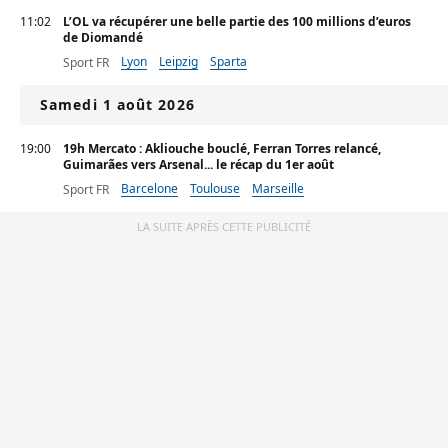
11:02
L’OL va récupérer une belle partie des 100 millions d’euros
de Diomandé
Lyon
Leipzig
Sparta
Sport FR
Samedi 1 août 2026
19:00
19h Mercato : Akliouche bouclé, Ferran Torres relancé,
Guimarães vers Arsenal... le récap du 1er août
Barcelone
Toulouse
Marseille
Sport FR
LA SUITE APRÈS CETTE PUBLICITÉ