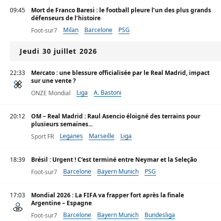
09:45
Mort de Franco Baresi : le football pleure l’un des plus grands
défenseurs de l’histoire
Milan
Barcelone
PSG
Foot-sur7
Jeudi 30 juillet 2026
22:33
Mercato : une blessure officialisée par le Real Madrid, impact
sur une vente ?
Liga
A. Bastoni
ONZE Mondial
20:12
OM – Real Madrid : Raul Asencio éloigné des terrains pour
plusieurs semaines...
Leganes
Marseille
Liga
Sport FR
18:39
Brésil : Urgent ! C’est terminé entre Neymar et la Seleção
Barcelone
Bayern Munich
PSG
Foot-sur7
17:03
Mondial 2026 : La FIFA va frapper fort après la finale
Argentine – Espagne
Barcelone
Bayern Munich
Bundesliga
Foot-sur7