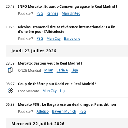
20:48
INFO Mercato : Eduardo Camavinga agace le Real Madrid !
PSG
Rennes
Man United
Foot-sur7
10:25
Nicolas Otamendi tire sa révérence internationale : La fin
d’une ère pour l’Albicéleste
PSG
Man City
Barcelone
Foot-sur7
Jeudi 23 juillet 2026
23:59
Mercato: Bastoni veut le Real Madrid !
Milan
Serie A
Liga
ONZE Mondial
08:27
Coup de théâtre pour Rodri et le Real Madrid !
Man City
Liga
Foot Mercato
06:33
Mercato PSG : Le Barça a osé un deal dingue, Paris dit non
Atlético
Bayern Munich
PSG
Foot-sur7
Mercredi 22 juillet 2026