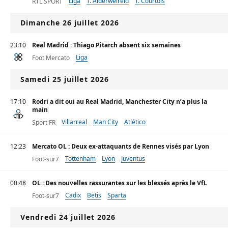
Liga
T. Alderweireld
T. Courtois
RTL SPORT
Dimanche 26 juillet 2026
23:10
Real Madrid : Thiago Pitarch absent six semaines
Liga
Foot Mercato
Samedi 25 juillet 2026
17:10
Rodri a dit oui au Real Madrid, Manchester City n’a plus la
main
Villarreal
Man City
Atlético
Sport FR
12:23
Mercato OL : Deux ex-attaquants de Rennes visés par Lyon
Tottenham
Lyon
Juventus
Foot-sur7
00:48
OL : Des nouvelles rassurantes sur les blessés après le VfL
Cadix
Betis
Sparta
Foot-sur7
Vendredi 24 juillet 2026