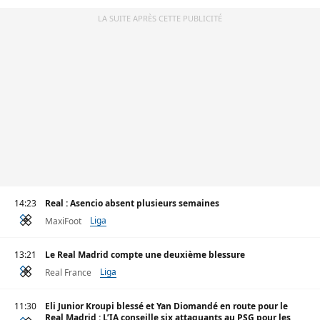
LA SUITE APRÈS CETTE PUBLICITÉ
14:23
Real : Asencio absent plusieurs semaines
Liga
MaxiFoot
13:21
Le Real Madrid compte une deuxième blessure
Liga
Real France
11:30
Eli Junior Kroupi blessé et Yan Diomandé en route pour le
Real Madrid : L’IA conseille six attaquants au PSG pour les