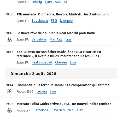
Leipzig
Lyon
Atalanta
Sport FR
19:00
19h mercato : Diomandé, Barcola, Mudryk... les 3 infos du jour
Strasbourg
PSG
Liverpool
Sport FR
18:40
Le Barça rêve de doubler le Real Madrid pour Rodri
Barcelone
Man City
Liga
Sport FR
10:15
Xabi Alonso sur son échec madrilène : « La cicatrice est
refermée », il avait le blues, maintenant il a les Blues
Real Sociedad
Chelsea
Liga
Sport FR
Dimanche 2 août 2026
20:44
Diomandé plus fort que Yamal ? La comparaison qui fait mal
Leipzig
Liga
Football365
19:03
Mercato : Mika Godts arrive au PSG, un nouvel indice tombe !
Barcelone
Bayern Munich
Ajax
Foot-sur7