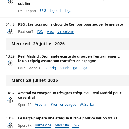
oublier
PSG
Ligue 1
Liga
Le 10 Sport
01:48
PSG : Les trois noms chocs de Campos pour sauver le mercato
PSG
Ajax
Barcelone
Foot-sur7
Mercredi 29 juillet 2026
13:29
Real Madrid : Diomandé écarté du groupe à l'entraînement,
le RB Leipzig assure son transfert en Espagne
Leipzig
Bundesliga
Liga
ONZE Mondial
Mardi 28 juillet 2026
14:32
Arsenal va envoyer un très gros chèque au Real Madrid pour
ce central
Arsenal
Premier League
W. Saliba
Sport FR
13:02
Le Barça prépare une attaque furtive pour ce Ballon d’Or !
Barcelone
Man City
PSG
Sport FR