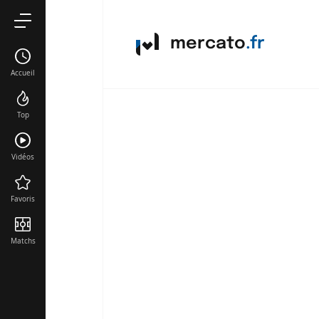
mercato
.fr
Accueil
Top
Vidéos
Favoris
Matchs