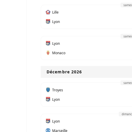
samed
Lille
Lyon
samed
Lyon
Monaco
Décembre 2026
samed
Troyes
Lyon
dimanc
Lyon
Marseille