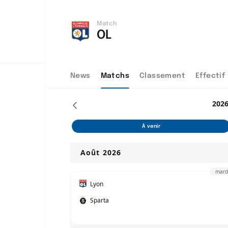
Match
OL
News
Matchs
Classement
Effectif
202
À venir
Août 2026
mard
Lyon
Sparta