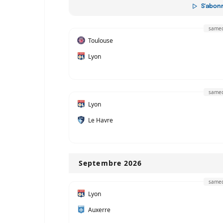
S'abon
samed
Toulouse
Lyon
samed
Lyon
Le Havre
Septembre 2026
samed
Lyon
Auxerre