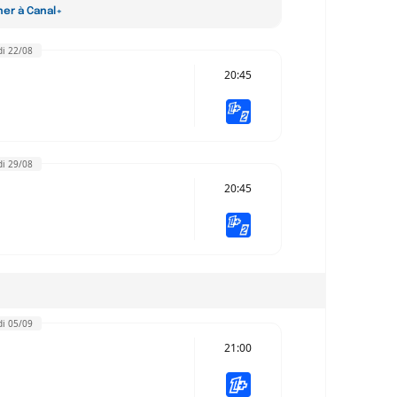
ner à Canal+
i 22/08
20:45
i 29/08
20:45
i 05/09
21:00