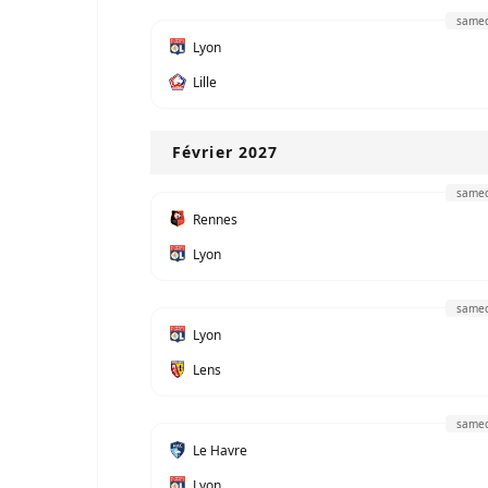
samed
Lyon
Lille
Février 2027
samed
Rennes
Lyon
samed
Lyon
Lens
samed
Le Havre
Lyon