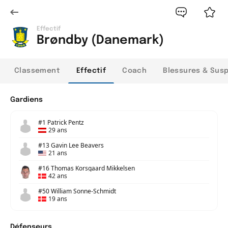
Effectif
Brøndby (Danemark)
Classement
Effectif
Coach
Blessures & Sus
Gardiens
#1 Patrick Pentz
29 ans
#13 Gavin Lee Beavers
21 ans
#16 Thomas Korsgaard Mikkelsen
42 ans
#50 William Sonne-Schmidt
19 ans
Défenseurs