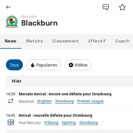
Mercato
Blackburn
News
Matchs
Classement
Effectif
Coach
Tous
Populaires
Vidéos
Hier
14:59
Mercato Amical : encore une défaite pour Strasbourg
Brighton
Strasbourg
Premier League
MaxiFoot
14:45
Amical : nouvelle défaite pour Strasbourg
Fribourg
Sporting
Strasbourg
Foot Mercato