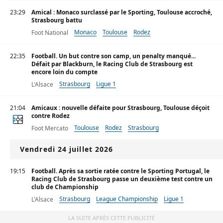
23:29
Amical : Monaco surclassé par le Sporting, Toulouse accroché,
Strasbourg battu
Monaco
Toulouse
Rodez
Foot National
22:35
Football. Un but contre son camp, un penalty manqué...
Défait par Blackburn, le Racing Club de Strasbourg est
encore loin du compte
Strasbourg
Ligue 1
L'Alsace
21:04
Amicaux : nouvelle défaite pour Strasbourg, Toulouse déçoit
contre Rodez
Toulouse
Rodez
Strasbourg
Foot Mercato
Vendredi 24 juillet 2026
19:15
Football. Après sa sortie ratée contre le Sporting Portugal, le
Racing Club de Strasbourg passe un deuxième test contre un
club de Championship
Strasbourg
League Championship
Ligue 1
L'Alsace
LA SUITE APRÈS CETTE PUBLICITÉ