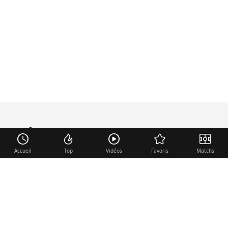
mercato
.fr
Accueil
Top
Vidéos
Favoris
Matchs
Liens utiles
Contact
Mentions légales