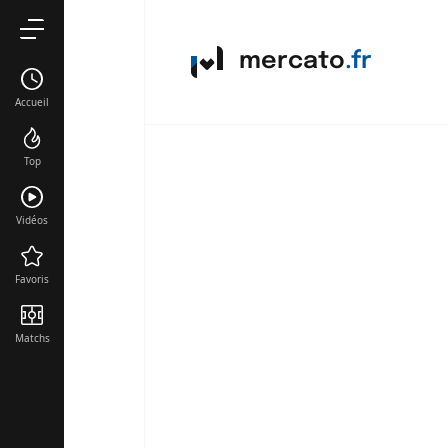
mercato
.fr
Accueil
Top
Vidéos
Favoris
Matchs