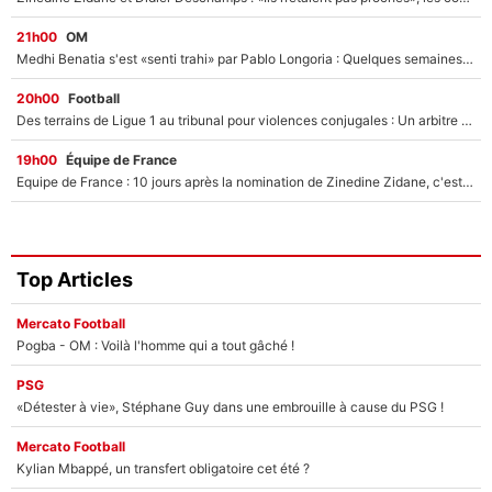
21h00
OM
Medhi Benatia s'est «senti trahi» par Pablo Longoria : Quelques semaines après son départ, l'ancien directeur de football de l'OM règle ses comptes
20h00
Football
Des terrains de Ligue 1 au tribunal pour violences conjugales : Un arbitre français encourt une peine de 18 mois de prison !
19h00
Équipe de France
Equipe de France : 10 jours après la nomination de Zinedine Zidane, c'est au tour de son fils de prendre un nouveau départ !
Top Articles
Mercato Football
Pogba - OM : Voilà l'homme qui a tout gâché !
PSG
«Détester à vie», Stéphane Guy dans une embrouille à cause du PSG !
Mercato Football
Kylian Mbappé, un transfert obligatoire cet été ?