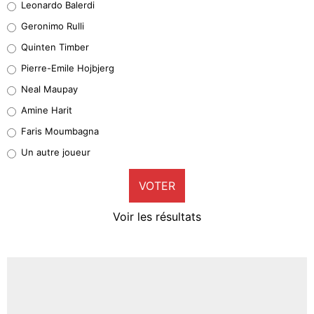
Leonardo Balerdi
Leonardo Balerdi
Geronimo Rulli
32%
Quinten Timber
Geronimo Rulli
Pierre-Emile Hojbjerg
5%
Neal Maupay
Quinten Timber
Amine Harit
1%
Faris Moumbagna
Pierre-Emile Hojbjerg
Un autre joueur
9%
VOTER
Neal Maupay
4%
Voir les résultats
Amine Harit
3%
Faris Moumbagna
4%
Un autre joueur