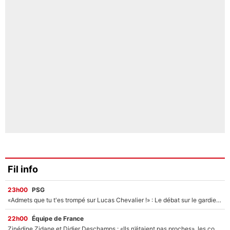
Fil info
23h00
PSG
«Admets que tu t'es trompé sur Lucas Chevalier !» : Le débat sur le gardien du PSG vire au clash à l'After Foot
22h00
Équipe de France
Zinédine Zidane et Didier Deschamps : «Ils n’étaient pas proches», les confidences d’un membre de l’équipe de France 1998 sur leur relation spéciale