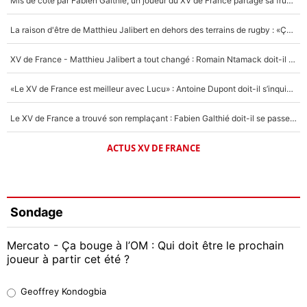
Mis de côté par Fabien Galthié, un joueur du XV de France partage sa frustration : «ils ne me l’ont pas dit tout de suite»
La raison d'être de Matthieu Jalibert en dehors des terrains de rugby : «Ça m'atteint autant que si tu touches à un membre de ma famille»
XV de France - Matthieu Jalibert a tout changé : Romain Ntamack doit-il s’inquiéter pour sa place à un an de la Coupe du monde ?
«Le XV de France est meilleur avec Lucu» : Antoine Dupont doit-il s’inquiéter pour sa place ?
Le XV de France a trouvé son remplaçant : Fabien Galthié doit-il se passer d'Antoine Dupont ?
ACTUS XV DE FRANCE
Sondage
Mercato - Ça bouge à l’OM : Qui doit être le prochain
joueur à partir cet été ?
Geoffrey Kondogbia
Geoffrey Kondogbia
38%