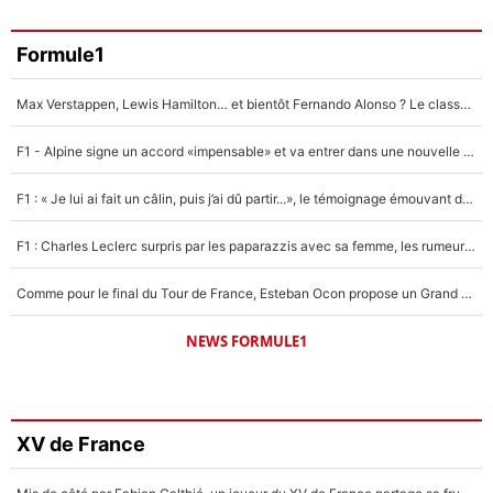
Formule1
Max Verstappen, Lewis Hamilton… et bientôt Fernando Alonso ? Le classement des pilotes les mieux payés en Formule 1 risque de changer !
F1 - Alpine signe un accord «impensable» et va entrer dans une nouvelle dimension : Grande nouvelle pour Pierre Gasly !
F1 : « Je lui ai fait un câlin, puis j’ai dû partir...», le témoignage émouvant de Max Verstappen sur sa fille
F1 : Charles Leclerc surpris par les paparazzis avec sa femme, les rumeurs étaient vraies !
Comme pour le final du Tour de France, Esteban Ocon propose un Grand Prix de Formule 1 à Paris : «Autour de l’Arc de Triomphe, ce serait génial» !
NEWS FORMULE1
XV de France