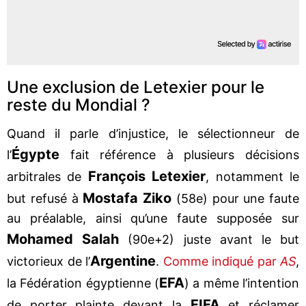
Une exclusion de Letexier pour le
reste du Mondial ?
Quand il parle d’injustice, le sélectionneur de
Égypte
l’
fait référence à plusieurs décisions
François Letexier
arbitrales de
, notamment le
Mostafa Ziko
but refusé à
(58e) pour une faute
au préalable, ainsi qu’une faute supposée sur
Mohamed Salah
(90e+2) juste avant le but
Argentine
victorieux de l’
.
Comme indiqué par
AS
,
EFA
la Fédération égyptienne (
) a même l’intention
FIFA
de porter plainte devant la
et réclamer