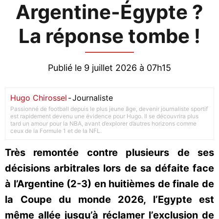
Argentine-Égypte ?
La réponse tombe !
Publié le 9 juillet 2026 à 07h15
Hugo Chirossel
-
Journaliste
Passionné de football depuis le plus jeune âge, devenir journaliste sportif
est rapidement devenu une évidence pour Hugo. Il se découvrira plus
tard un amour pour la NBA, avant d’explorer d’autres horizons comme
ceux de la Formule 1 et de la NFL.
Très remontée contre plusieurs de ses
décisions arbitrales lors de sa défaite face
à l’Argentine (2-3) en huitièmes de finale de
la Coupe du monde 2026, l’Egypte est
même allée jusqu’à réclamer l’exclusion de