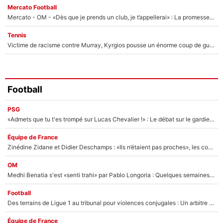
Mercato Football
Mercato - OM - «Dès que je prends un club, je t’appellerai» : La promesse de Marcelino au moment de claquer la porte
Tennis
Victime de racisme contre Murray, Kyrgios pousse un énorme coup de gueule !
Football
PSG
«Admets que tu t'es trompé sur Lucas Chevalier !» : Le débat sur le gardien du PSG vire au clash à l'After Foot
Équipe de France
Zinédine Zidane et Didier Deschamps : «Ils n’étaient pas proches», les confidences d’un membre de l’équipe de France 1998 sur leur relation spéciale
OM
Medhi Benatia s'est «senti trahi» par Pablo Longoria : Quelques semaines après son départ, l'ancien directeur de football de l'OM règle ses comptes
Football
Des terrains de Ligue 1 au tribunal pour violences conjugales : Un arbitre français encourt une peine de 18 mois de prison !
Équipe de France