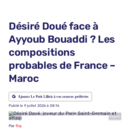
LE PETIT PRONO
LE PETIT JURY
Désiré Doué face à
ABONNEMENTS
Ayyoub Bouaddi ? Les
NOUS CONTACTER
compositions
NOUS SUIVRE
probables de France –
Rechercher:
Maroc
Ajouter Le Petit Lillois à vos sources préférées
Publié le 9 juillet 2026 à 08:16
Crédit Photo : Molly Darlington/Getty Images
Par
Raphael Marcant
-
Catégories :
Football
,
LOSC