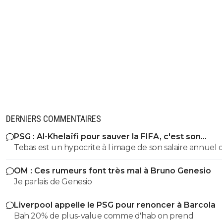
DERNIERS COMMENTAIRES
PSG : Al-Khelaïfi pour sauver la FIFA, c'est son
cauchemar
Tebas est un hypocrite à l image de son salaire annuel 
est, à 500000e près, égal à la masse salariale brute de l
OM : Ces rumeurs font très mal à Bruno Genesio
effectif entier de malaga en liga 😂
Je parlais de Genesio
Liverpool appelle le PSG pour renoncer à Barcola
Bah 20% de plus-value comme d'hab on prend