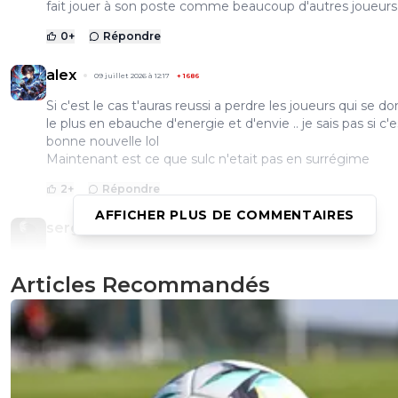
fait jouer à son poste comme beaucoup d'autres joueurs
0
+
Répondre
alex
09 juillet 2026 à 12:17
+
1686
Si c'est le cas t'auras reussi a perdre les joueurs qui se do
le plus en ebauche d'energie et d'envie .. je sais pas si c'
bonne nouvelle lol
Maintenant est ce que sulc n'etait pas en surrégime
2
+
Répondre
AFFICHER PLUS DE COMMENTAIRES
sergio33
09 juillet 2026 à 11:45
+
1604
Bla... bla... bla...
Articles Recommandés
1
+
Répondre
silhent38
09 juillet 2026 à 10:43
+
347
Mais sérieux foot 01 c'est les rois des fake news. Info
apparemment pour le finlandais de Djugarden une offre