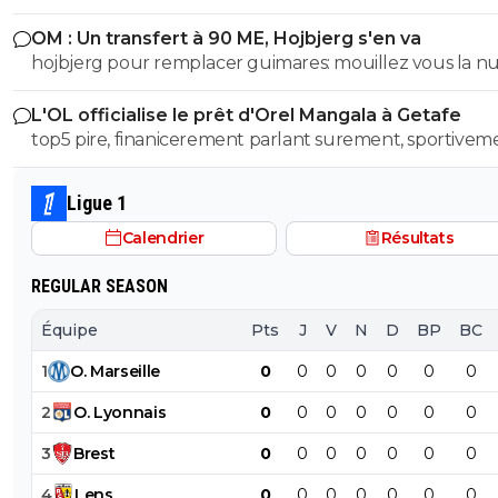
OM : Un transfert à 90 ME, Hojbjerg s'en va
hojbjerg pour remplacer guimares: mouillez vous la 
avant quand même
L'OL officialise le prêt d'Orel Mangala à Getafe
top5 pire, finanicerement parlant surement, sportivem
parlant on a eu des casseroles bien pire
Ligue 1
Calendrier
Résultats
REGULAR SEASON
Équipe
Pts
J
V
N
D
BP
BC
1
O
.
Marseille
0
0
0
0
0
0
0
2
O
.
Lyonnais
0
0
0
0
0
0
0
3
Brest
0
0
0
0
0
0
0
4
Lens
0
0
0
0
0
0
0