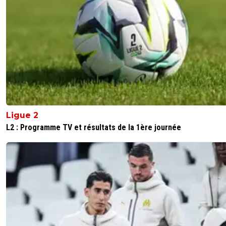
notre part a été transmise ce matin
1
+
Répondre
dadadu69
09 juillet 2026 à 8:54
+
82
Mdrr vous en avez pas marre de balancer des prix dérisoi
dans tous les sens?!
7
+
Répondre
Ligue 2
rob69
09 juillet 2026 à 9:56
+
53
L2 : Programme TV et résultats de la 1ère journée
De fou! Sur le terrain, un gars comme ça vaut pas
que Moreira (bon après il a pas le même âge non pl
rien que pour le mental et le sens du but, j'ai pas t
envie de le voir partir !
Vendez Tanner et Abner si vous voulez 20ME
2
+
Répondre