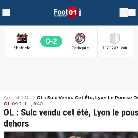
0
2
2
Thornbury Town
Sheffield
Parkgate
Accueil
OL
OL : Sulc Vendu Cet Été, Lyon Le Pousse 
OL
•
09 JUIL. , 8:40
OL : Sulc vendu cet été, Lyon le pou
dehors