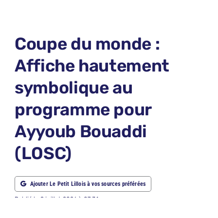
LE PETIT PRONO
LE PETIT JURY
Coupe du monde :
ABONNEMENTS
Affiche hautement
NOUS CONTACTER
symbolique au
NOUS SUIVRE
programme pour
Rechercher:
Ayyoub Bouaddi
(LOSC)
Ajouter Le Petit Lillois à vos sources préférées
Publié le 9 juillet 2026 à 07:31
Crédit Photo : Kevin C. Cox/Getty Images