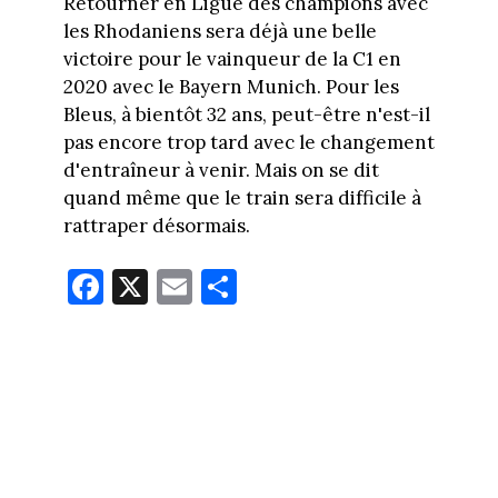
Retourner en Ligue des champions avec
les Rhodaniens sera déjà une belle
victoire pour le vainqueur de la C1 en
2020 avec le Bayern Munich. Pour les
Bleus, à bientôt 32 ans, peut-être n'est-il
pas encore trop tard avec le changement
d'entraîneur à venir. Mais on se dit
quand même que le train sera difficile à
rattraper désormais.
Fa
X
E
Pa
ce
m
rt
bo
ail
ag
ok
er