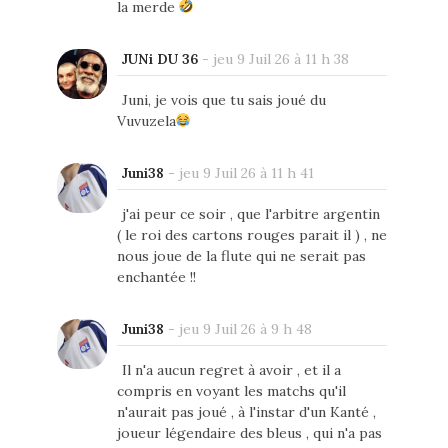
la merde
JUNi DU 36
-
jeu 9 Juil 26 à 11 h 38
Juni, je vois que tu sais joué du
Vuvuzela
Juni38
-
jeu 9 Juil 26 à 11 h 41
j'ai peur ce soir , que l'arbitre argentin
( le roi des cartons rouges parait il ) , ne
nous joue de la flute qui ne serait pas
enchantée !!
Juni38
-
jeu 9 Juil 26 à 9 h 48
Il n'a aucun regret à avoir , et il a
compris en voyant les matchs qu'il
n'aurait pas joué , à l'instar d'un Kanté ,
joueur légendaire des bleus , qui n'a pas