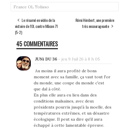
France
OL
Tolisso
Le résumé en vidéo de la
Rémi Himbert, une première
victoire de l'OL contre Mâcon 71
très encourageante
(5-2)
45 COMMENTAIRES
JUNi DU 36
-
jeu 9 Juil 26 à 8 h 05
Au moins il aura profité de bons
moment avec sa famille, ça vaut tout l'or
du monde, une coupe du monde c'est
que dal à côté.
En plus elle aura eu lieu dans des
conditions malsaines, avec deux
présidents pourris jusqu'à la moelle, des
températures extrêmes, et un désastre
écologique. Il peut sa dire qu'il aura
échappé à cette lamentable épreuve.