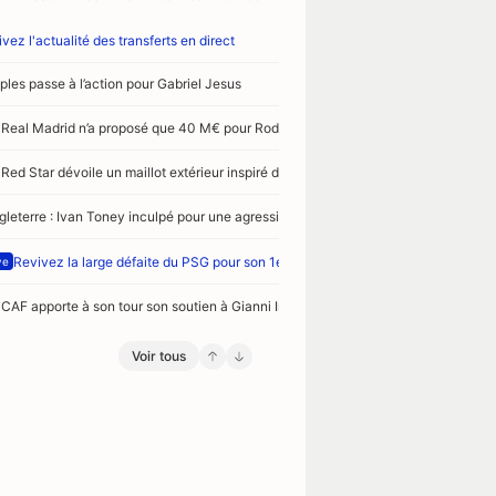
vez l'actualité des transferts en direct
ples passe à l’action pour Gabriel Jesus
 Real Madrid n’a proposé que 40 M€ pour Rodri
Red Star dévoile un maillot extérieur inspiré du street art
gleterre : Ivan Toney inculpé pour une agression présumée dans une boîte de nui
Revivez la large défaite du PSG pour son 1er match de préparation face à Maj
ve
 CAF apporte à son tour son soutien à Gianni Infantino
Voir tous