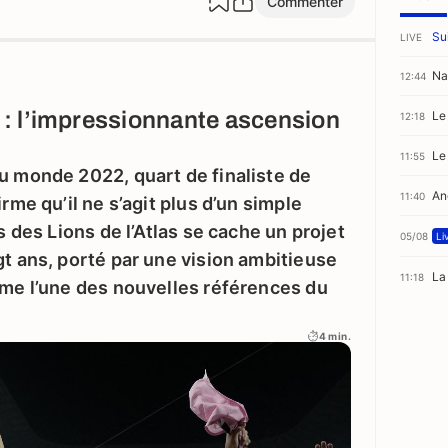
Commenter
Sui
LIVE
Na
12:44
: l’impressionnante ascension
Le
12:18
Le 
11:55
u monde 2022, quart de finaliste de
An
11:40
rme qu’il ne s’agit plus d’un simple
ts des Lions de l’Atlas se cache un projet
05/08
Li
gt ans, porté par une vision ambitieuse
La
11:18
ume l’une des nouvelles références du
4 min.