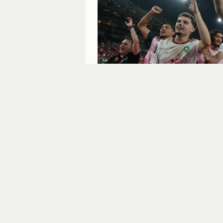
France
1
1.60
En 2022, beaucoup avaient pr
demi-finale comme un conte de
théorie ne tient plus vraiment
quarts de finale de la Coupe