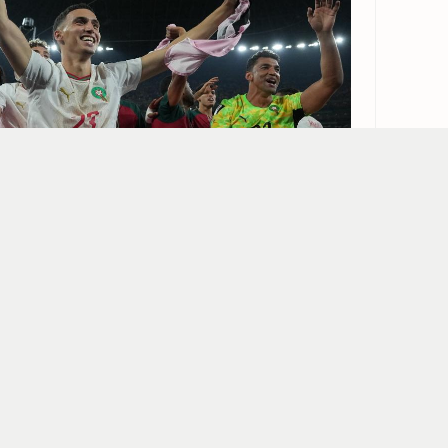
@Maxppp
2
-
0
Maroc
N
3.90
2
6.50
bonus 100€
ésenté le parcours du
Maroc
jusqu’en
 fées. Quatre ans plus tard, cette
. En atteignant une nouvelle fois les
 du monde, après avoir notamment tenu