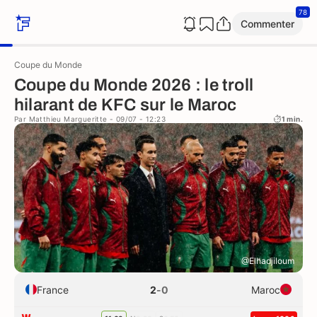
78
Commenter
Coupe du Monde
Coupe du Monde 2026 : le troll
hilarant de KFC sur le Maroc
Par
Matthieu Margueritte
- 09/07 - 12:23
1 min.
@Elhadjiloum
France
2
-
0
Maroc