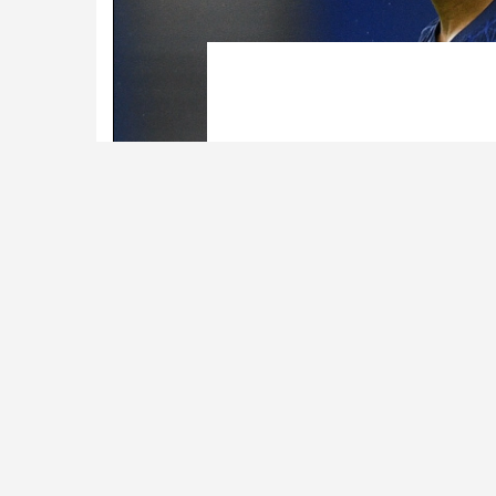
Face à l'intérêt des cadors eur
du Monde non terminée, Luis Ca
pour la vente de Bradley Barcola.
Ad