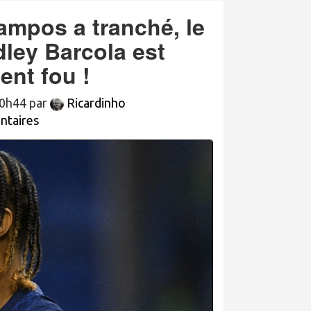
ampos a tranché, le
dley Barcola est
nt fou !
 10h44 par
Ricardinho
taires