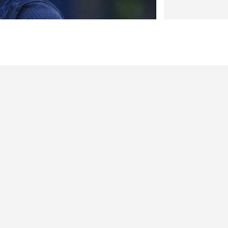
Icon Sport
opéens et à cause d'une Coupe
mpos aurait fixé un prix XXL