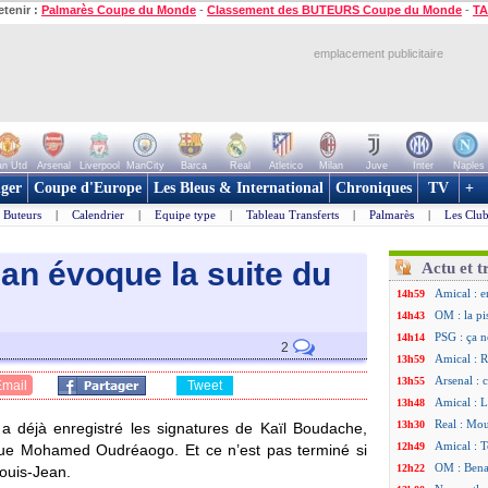
etenir :
Palmarès Coupe du Monde
-
Classement des BUTEURS Coupe du Monde
-
TA
emplacement publicitaire
n Utd
Arsenal
Liverpool
ManCity
Barca
Real
Atletico
Milan
Juve
Inter
Naples
ger
Coupe d'Europe
Les Bleus & International
Chroniques
TV
+
Buteurs
|
Calendrier
|
Equipe type
|
Tableau Transferts
|
Palmarès
|
Les Club
an évoque la suite du
Actu et t
Amical : e
14h59
OM : la pi
14h43
PSG : ça n
14h14
2
Amical : R
13h59
Arsenal : 
13h55
Email
Tweet
Amical : 
13h48
Real : Mou
13h30
s a déjà enregistré les signatures de Kaïl Boudache,
Amical : T
12h49
 que Mohamed Oudréaogo. Et ce n’est pas terminé si
OM : Benat
12h22
Louis-Jean.