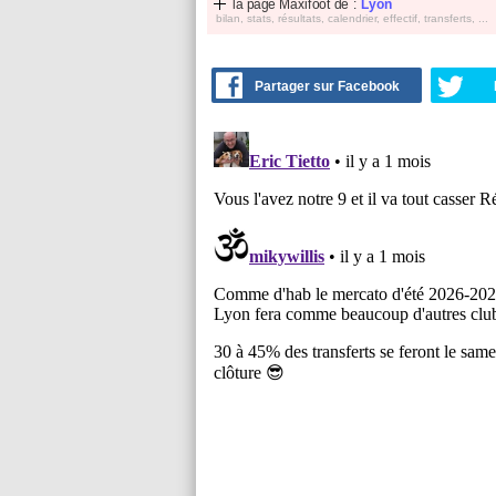
la page Maxifoot de :
Lyon
bilan, stats, résultats, calendrier, effectif, transferts, ...
Partager sur Facebook