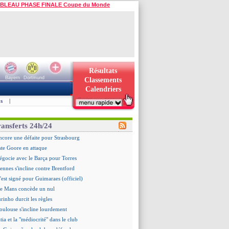
BLEAU PHASE FINALE Coupe du Monde
Résultats
Bayern
Dortmund
Classements
Calendriers
s
|
ransferts 24h/24
ncore une défaite pour Strasbourg
ste Goore en attaque
égocie avec le Barça pour Torres
ennes s'incline contre Brentford
c'est signé pour Guimaraes (officiel)
Le Mans concède un nul
rinho durcit les règles
oulouse s'incline lourdement
ia et la "médiocrité" dans le club