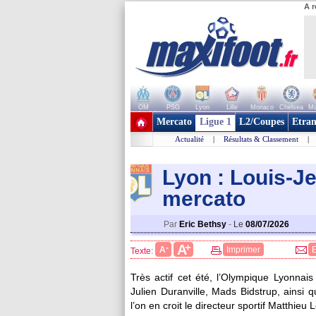
A r
OM
PSG
Lyon
Lille
Monaco
Chelsea
Ma
+ de clubs
Mercato
Ligue 1
L2/Coupes
Etran
Actualité
|
Résultats & Classement
|
Lyon : Louis-Je
mercato
Par
Eric Bethsy
-
Le
08/07/2026
+
A
-
A
Imprimer
Texte:
Très actif cet été, l’Olympique Lyonnai
Julien Duranville, Mads Bidstrup, ainsi
l’on en croit le directeur sportif Matthieu 