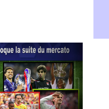
Nantes : d
07/08
Monaco : l
07/08
Man Utd : B
07/08
Man City :
07/08
Naples : l
07/08
OM : Lucas
07/08
PSG : le co
07/08
PSG : une 
07/08
Francfort :
07/08
Strasbourg 
07/08
Monaco : F
07/08
Dortmund :
07/08
Barça : pr
07/08
Argentine :
07/08
Tottenham 
07/08
Barça : l'a
07/08
FIFA : la C
06/08
CdM 2030 :
06/08
Rennes : Em
06/08
Côte d'Ivoi
06/08
Rennes : H
06/08
Man City :
06/08
Man Utd : Z
06/08