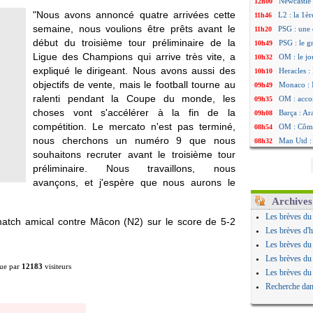
Newcastle 
12h00
"Nous avons annoncé quatre arrivées cette
L2 : la 1è
11h46
semaine, nous voulions être prêts avant le
PSG : une 
11h20
début du troisième tour préliminaire de la
PSG : le g
10h49
Ligue des Champions qui arrive très vite, a
OM : le jo
10h32
expliqué le dirigeant. Nous avons aussi des
Heracles : 
10h10
objectifs de vente, mais le football tourne au
Monaco : 
09h49
ralenti pendant la Coupe du monde, les
OM : acco
09h35
choses vont s'accélérer à la fin de la
Barça : Ar
09h08
compétition. Le mercato n'est pas terminé,
OM : Côme
08h54
nous cherchons un numéro 9 que nous
Man Utd : 
08h32
souhaitons recruter avant le troisième tour
L3 : Caen 
07/08
préliminaire. Nous travaillons, nous
OM : Højbj
07/08
avançons, et j'espère que nous aurons le
OM : Gouir
07/08
Leipzig : l
07/08
Archives
L3 : 1ère u
07/08
Les brèves du
match amical contre Mâcon (N2) sur le score de 5-2
OM : Benat
07/08
Les brèves d'h
Villarreal 
07/08
Les brèves du
Lyon : la d
07/08
Les brèves du
ue par
12183
visiteurs
OM : un no
07/08
Les brèves du
Brest : un
07/08
Recherche dan
OM : McCo
07/08
PSG : 4 re
07/08