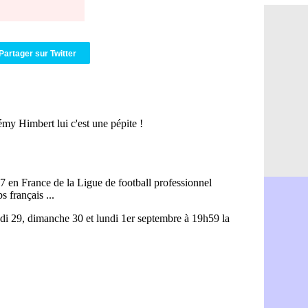
Nice : Kevi
07/08
L1 : prison
07/08
Leganés : c
07/08
Atletico : 
07/08
Partager sur Twitter
Monaco : Fi
07/08
Lyon : Mang
07/08
PSG : Nsoki
07/08
Arsenal : N
07/08
Real : Mast
07/08
Man City :
07/08
Rennes : Ha
07/08
Palace : To
07/08
OM : B. Gen
07/08
TFC : Sion
07/08
PSG : Live
07/08
Norvège : 
07/08
PSG : Mbay
07/08
Monaco : F
07/08
Grenade : 
07/08
Juve : Zheg
07/08
OM : Aguer
07/08
Arsenal : G
07/08