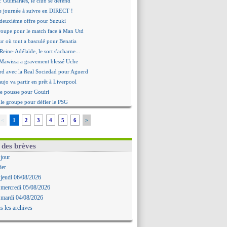
: Guimarães, le club se défend
re journée à suivre en DIRECT !
deuxième offre pour Suzuki
roupe pour le match face à Man Utd
ur où tout a basculé pour Benatia
Reine-Adélaïde, le sort s'acharne...
Mawissa a gravement blessé Uche
rd avec la Real Sociedad pour Aguerd
aujo va partir en prêt à Liverpool
 pousse pour Gouiri
le groupe pour défier le PSG
premier leader
<
1
2
3
4
5
6
>
erg, son agent maintient le suspense
i évoque son avenir
e transfert d'Asllani tombe à l'eau
 des brèves
tilisation du Football Video Support
 jour
ia envoie une pique à Longoria
ier
: Al-Ahli veut Pape Gueye
 jeudi 06/08/2026
ernière saison de Fonseca ?
 mercredi 05/08/2026
uveau prétendant pour Højbjerg
 mardi 04/08/2026
 gardien norvégien en approche ?
s les archives
urt a versé 120 M€ en 2026
tours dans le groupe face à Man Utd ?