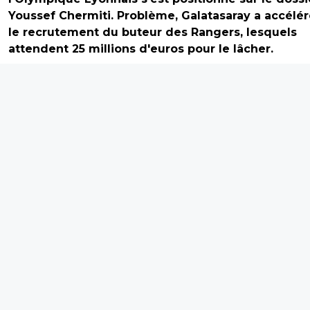
Youssef Chermiti. Problème, Galatasaray a accélér
le recrutement du buteur des Rangers, lesquels
attendent 25 millions d'euros pour le lâcher.
L'
OL
a-t-il été trop gourmand avec Youssef Chermiti ?
ce
mercato
estival 2026, le club rhodanien peut avanc
mains déliées et compte bien faire en sorte d'avoir un
effectif suffisamment performant pour se donner une
chance de se qualifier pour la prochaine Ligue des
champions via les tours préliminaires. Forcément, avec 
retours de prêt d'Endrick et Roman Yaremchuk et la 
importante d'Afonso Moreira, le secteur offensif a pris 
coup. Pour le redynamiser, la cellule de recrutement
lyonnaise s'est lancé à l'assaut de plusieurs dossiers, d
qui mène à Youssef Chermiti, l'attaquant portugais du
Rangers FC. Mais l'OL est face à un immense mur.