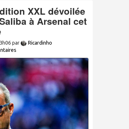
dition XXL dévoilée
Saliba à Arsenal cet
é
 13h06 par
Ricardinho
taires