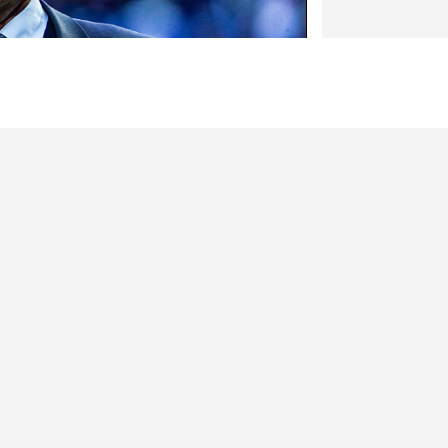
Icon Sport
nse parisienne cet été avec
Looksn
vra sortir les grands moyens
Vu son niv
nal.
approximat
attaquant
prendre