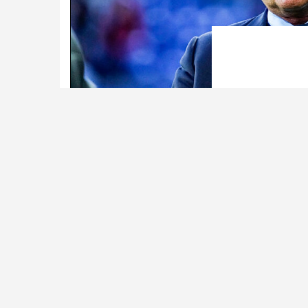
Désireux de renforcer la défe
William Saliba, Luis Campos de
pour arracher le défenseur à Arse
Ad