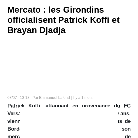
Mercato : les Girondins
officialisent Patrick Koffi et
Brayan Djadja
08/07 - 13:18 | Par Emmanuel Lafond | Il y a 1 mois
Patrick Koffi, attaquant en provenance du FC
Versailles, et Brayan Djadja, défenseur de 19 ans,
viennent d'être officialisés par les Girondins de
Bordeaux. Le club bordelais poursuit ainsi son
mercato au moment de la reprise de