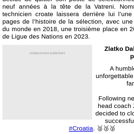
neuf années à la tête de la Vatreni. No
technicien croate laissera derrière lui l’un
pages de l’histoire de la sélection, avec un
du monde en 2018, une troisième place en 20
de Ligue des Nations en 2023.
Zlatko Da
emplacement publicitaire
p
A humble
unforgettable
fa
Following ne
head coach Z
decided to cl
successfu
#Croatia
. 🥈🥉🥈