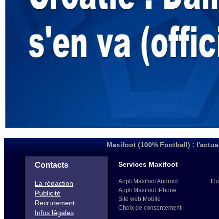
Maxifoot (100% Football) : l'actua
Services Maxifoot
Contacts
Appli Maxifoot Android
Flu
La rédaction
Appli Maxifoot iPhone
Publicité
Site web Mobile
Recrutement
Choix de consentement
Infos légales