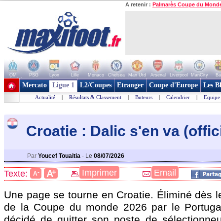
A retenir :
Palmarès Coupe du Mond
OM
PSG
Lyon
Lille
Monaco
Chelsea
Man Utd
Arsenal
Liverpool
ManCity
Ba
+ de clubs
Mercato
Ligue 1
L2/Coupes
Etranger
Coupe d'Europe
Les B
Actualité
|
Résultats & Classement
|
Buteurs
|
Calendrier
|
Equipe
Croatie : Dalic s'en va (offic
Par
Youcef Touaitia
-
Le
08/07/2026
+
Imprimer
Email
A
Texte:
-
A
Une page se tourne en Croatie. Éliminé dès l
de la Coupe du monde 2026 par le Portugal
décidé de quitter son poste de sélectionne