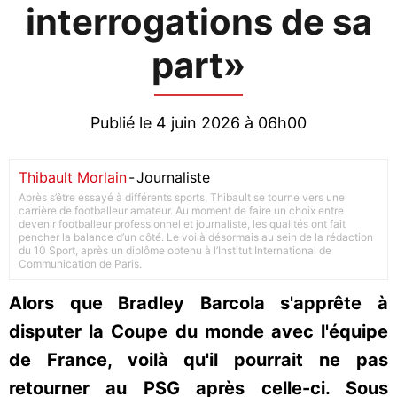
interrogations de sa
part»
Publié le 4 juin 2026 à 06h00
Thibault Morlain
-
Journaliste
Après s’être essayé à différents sports, Thibault se tourne vers une
carrière de footballeur amateur. Au moment de faire un choix entre
devenir footballeur professionnel et journaliste, les qualités ont fait
pencher la balance d’un côté. Le voilà désormais au sein de la rédaction
du 10 Sport, après un diplôme obtenu à l’Institut International de
Communication de Paris.
Alors que Bradley Barcola s'apprête à
disputer la Coupe du monde avec l'équipe
de France, voilà qu'il pourrait ne pas
retourner au PSG après celle-ci. Sous