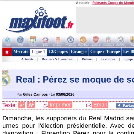
A retenir :
Palmarès Coupe du Mond
OM
PSG
Lyon
Lille
Monaco
Chelsea
Man Utd
Arsenal
Liverpool
ManCity
Ba
+ de clubs
Mercato
Ligue 1
L2/Coupes
Etranger
Coupe d'Europe
Les B
Actualité
|
Résultats & Classement
|
Buteurs
|
Calendrier
|
Equipe
Real : Pérez se moque de so
Par
Gilles Campos
-
Le
03/06/2026
+
Imprimer
Email
A
Texte:
-
A
Dimanche, les supporters du Real Madrid se
urnes pour l'élection présidentielle. Avec d
disposition : Florentino Pérez pour la conti