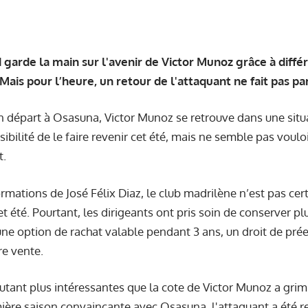
 garde la main sur l'avenir de Victor Munoz grâce à diff
ais pour l’heure, un retour de l'attaquant ne fait pas par
 départ à Osasuna, Victor Munoz se retrouve dans une situat
ibilité de le faire revenir cet été, mais ne semble pas vouloi
t.
ormations
de José Félix Diaz, le club madrilène n’est pas cer
t été. Pourtant, les dirigeants ont pris soin de conserver pl
 une option de rachat valable pendant 3 ans, un droit de pr
re vente.
utant plus intéressantes que la cote de Victor Munoz a grim
ère saison convaincante avec Osasuna, l'attaquant a été re