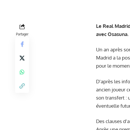
Le Real Madrid
avec Osasuna. M
Partager
Un an après son
Madrid a la poss
pour le momen
D'après
les inf
ancien joueur ce
son transfert :
éventuelle futu
Des clauses d'a
Après une premi