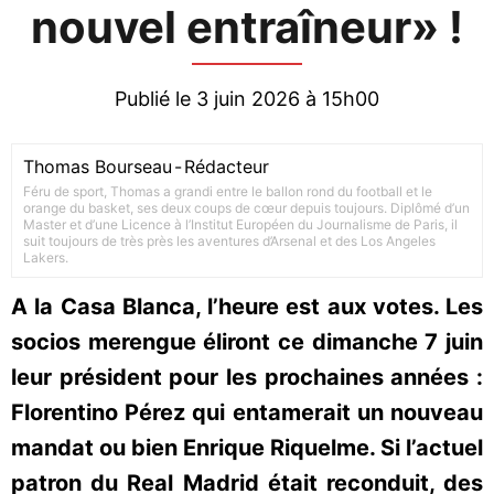
nouvel entraîneur» !
Publié le 3 juin 2026 à 15h00
Thomas Bourseau
-
Rédacteur
Féru de sport, Thomas a grandi entre le ballon rond du football et le
orange du basket, ses deux coups de cœur depuis toujours. Diplômé d’un
Master et d’une Licence à l’Institut Européen du Journalisme de Paris, il
suit toujours de très près les aventures d’Arsenal et des Los Angeles
Lakers.
A la Casa Blanca, l’heure est aux votes. Les
socios merengue éliront ce dimanche 7 juin
leur président pour les prochaines années :
Florentino Pérez qui entamerait un nouveau
mandat ou bien Enrique Riquelme. Si l’actuel
patron du Real Madrid était reconduit, des