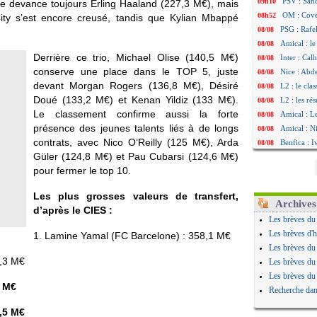
PSV : Sano
09h10
one devance toujours Erling Haaland (227,3 M€), mais
OM : Cove
08h52
ity s’est encore creusé, tandis que Kylian Mbappé
PSG : Rafel
08/08
Amical : le
08/08
Derrière ce trio, Michael Olise (140,5 M€)
Inter : Cal
08/08
conserve une place dans le TOP 5, juste
Nice : Abd
08/08
devant Morgan Rogers (136,8 M€), Désiré
L2 : le cla
08/08
Doué (133,2 M€) et Kenan Yildiz (133 M€).
L2 : les rés
08/08
Le classement confirme aussi la forte
Amical : L
08/08
présence des jeunes talents liés à de longs
Amical : Ni
08/08
contrats, avec Nico O’Reilly (125 M€), Arda
Benfica : 
08/08
Güler (124,8 M€) et Pau Cubarsi (124,6 M€)
OM : Dupraz
08/08
pour fermer le top 10.
Atletico : 
08/08
Lorient : 
08/08
Les plus grosses valeurs de transfert,
Amical : le
08/08
Archives
d’après le CIES :
Naples : L
08/08
Les brèves du
Amical : Br
08/08
Les brèves d'h
1. Lamine Yamal (FC Barcelone) : 358,1 M€
Amical : u
08/08
Les brèves du
Amical : un
08/08
7,3 M€
Les brèves du
LA Galaxy :
08/08
Les brèves du
Amical : An
08/08
7 M€
Recherche dan
Amical : l
08/08
0,5 M€
Amical : R
08/08