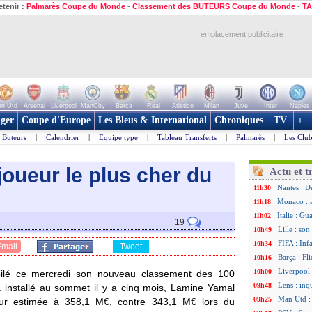
etenir :
Palmarès Coupe du Monde
-
Classement des BUTEURS Coupe du Monde
-
TA
emplacement publicitaire
n Utd
Arsenal
Liverpool
ManCity
Barca
Real
Atletico
Milan
Juve
Inter
Naples
ger
Coupe d'Europe
Les Bleus & International
Chroniques
TV
+
Buteurs
|
Calendrier
|
Equipe type
|
Tableau Transferts
|
Palmarès
|
Les Club
joueur le plus cher du
Actu et t
Nantes : D
11h30
Monaco : 
11h18
Italie : Gu
11h02
19
Lille : so
10h49
FIFA : Inf
10h34
Email
Tweet
Barça : Fl
10h16
Liverpool 
10h00
voilé ce mercredi son nouveau classement des 100
Lens : in
09h48
 installé au sommet il y a cinq mois, Lamine Yamal
Man Utd :
09h25
eur estimée à 358,1 M€, contre 343,1 M€ lors du