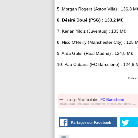
5. Morgan Rogers (Aston Villa) : 136,8 M
6. Désiré Doué (PSG) : 133,2 M€
7. Kenan Yildiz (Juventus) : 133 M€
8. Nico O’Reilly (Manchester City) : 125 
9. Arda Güler (Real Madrid) : 124,8 M€
10. Pau Cubarsi (FC Barcelone) : 124,6 
News l
la page Maxifoot de :
FC Barcelone
bilan, stats, résultats, calendrier, effectif, transferts, ...
Partager sur Facebook