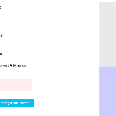
Amical : P
08/08
€
Barça : De
08/08
Atletico : 
08/08
Amical : L
08/08
Nottingham
08/08
Amical : St
08/08
Amical : L
08/08
M€
Lens : Gani
08/08
OM : le PSG
08/08
Amical : P
08/08
M€
Amical : C
08/08
Argentine 
08/08
ue par
17086
visiteurs
Amical : l'I
08/08
Atletico : 
08/08
Monaco : C
08/08
Amical : e
08/08
OM : la pis
08/08
PSG : ça n
08/08
Amical : Re
08/08
Arsenal : c
08/08
Partager sur Twitter
Amical : L
08/08
Real : Mour
08/08