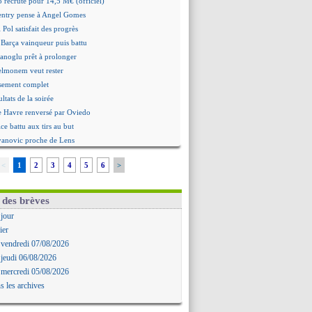
 recruté pour 14,5 M€ (officiel)
ntry pense à Angel Gomes
 Pol satisfait des progrès
 Barça vainqueur puis battu
hanoglu prêt à prolonger
elmonem veut rester
ssement complet
ultats de la soirée
e Havre renversé par Oviedo
ce battu aux tirs au but
Ivanovic proche de Lens
 "alarmé" par la situation
<
1
2
3
4
5
6
>
Alvarez, le Barça va revoir son offre
Mbamba prêté par Leverkusen (officiel)
 Real bat Ferencvaros
 des brèves
ukaku dit oui à Fenerbahçe
 jour
est arrache le nul contre Venise
ier
n nouveau nul pour Le Mans
 vendredi 07/08/2026
 nul entre Auxerre et Troyes
 jeudi 06/08/2026
 Sergi Roberto a signé (officiel)
 mercredi 05/08/2026
gers fait tomber Lorient
s les archives
e Paris FC corrigé par Mayence
ennes encore battu par Brentford