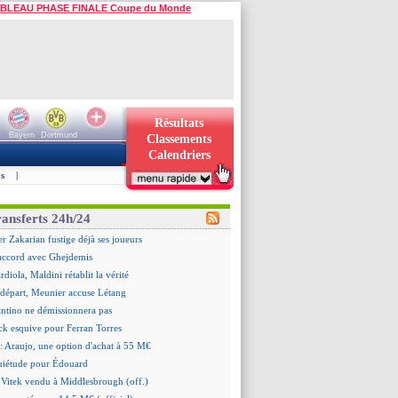
BLEAU PHASE FINALE Coupe du Monde
Résultats
Bayern
Dortmund
Classements
Calendriers
s
|
ransferts 24h/24
er Zakarian fustige déjà ses joueurs
accord avec Ghejdemis
ardiola, Maldini rétablit la vérité
n départ, Meunier accuse Létang
antino ne démissionnera pas
ick esquive pour Ferran Torres
: Araujo, une option d'achat à 55 M€
quiétude pour Édouard
 Vitek vendu à Middlesbrough (off.)