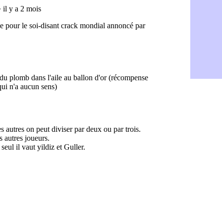
Amical : T
08/08
OM : Benati
08/08
Newcastle :
08/08
PSG : une 
08/08
PSG : le g
08/08
OM : le jou
08/08
Heracles : 
08/08
Monaco : M
08/08
OM : accor
08/08
Barça : Ara
08/08
OM : Côme
08/08
Man Utd : 
08/08
L3 : Caen 
07/08
OM : Højbj
07/08
OM : Gouir
07/08
Leipzig : l
07/08
L3 : 1ère u
07/08
OM : Benat
07/08
Villarreal 
07/08
Lyon : la d
07/08
OM : un no
07/08
Brest : un
07/08
OM : McCo
07/08