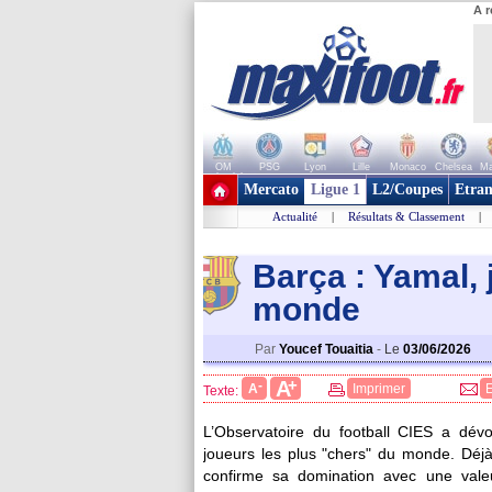
A r
OM
PSG
Lyon
Lille
Monaco
Chelsea
Ma
+ de clubs
Mercato
Ligue 1
L2/Coupes
Etran
Actualité
|
Résultats & Classement
|
Barça : Yamal, 
monde
Par
Youcef Touaitia
-
Le
03/06/2026
+
A
-
A
Imprimer
Texte:
L’Observatoire du football CIES a dé
joueurs les plus "chers" du monde. Déjà
confirme sa domination avec une val