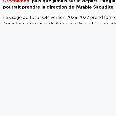
Greenwood
, plus que jamais sur le départ. L’Angla
pourrait prendre la direction de l’Arabie Saoudite.
Le visage du futur OM version 2026-2027 prend forme
Après les nominations de Stéphane Richard à la prési
et de Grégory Lorenzi à la direction sportive, c’est Bru
Genesio qui devrait être le prochain à rejoindre Marseil
fin de contrat avec Lille, le technicien de 59 ans est at
en Provence dans les jours à venir pour succéder à Ha
Beye.