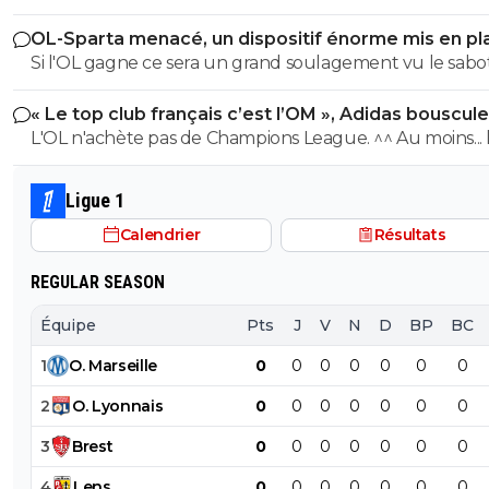
OL-Sparta menacé, un dispositif énorme mis en pl
Si l'OL gagne ce sera un grand soulagement vu le sab
incroyable du farfelu sans froc Fonseca au match allé. S
« Le top club français c’est l’OM », Adidas bouscule
perd ce sera aussi une grande victoire et une énorme
PSG
L'OL n'achète pas de Champions League. ^^ Au moins... l'OM a
délivrance avec un possible licenciement de ce clown.
un point commun avec le PSG. Mdr Adidas ne se trompe pas
avec l'OL qui est une valeur sûre... contrairement à l'OM
Ligue 1
Calendrier
Résultats
REGULAR SEASON
Équipe
Pts
J
V
N
D
BP
BC
1
O
.
Marseille
0
0
0
0
0
0
0
2
O
.
Lyonnais
0
0
0
0
0
0
0
3
Brest
0
0
0
0
0
0
0
4
Lens
0
0
0
0
0
0
0