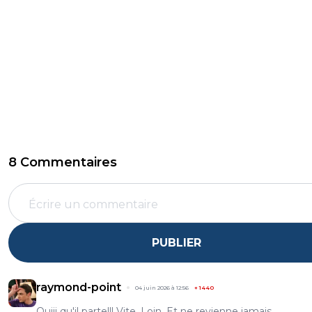
8 Commentaires
PUBLIER
raymond-point
04 juin 2026 à 12:56
+
1440
Ouiii qu'il parte!!! Vite. Loin. Et ne revienne jamais.