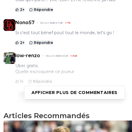
2
+
Répondre
Nono57
04 juin 2026 à 11:36
+
76
Si c'est tout bénef pout tout le monde, let's go !
2
+
Répondre
low-renzo
04 juin 2026 à 6:45
+
343
Uber gratis.
Quelle escroquerie ce joueur
1
+
Répondre
AFFICHER PLUS DE COMMENTAIRES
pastorius-pasto
04 juin 2026 à 10:12
+
20
Quand on pense qu ils ont laissé partir rongier et 
Gaye pour garder ce mistigri 😱
Articles Recommandés
0
+
Répondre
leogets
04 juin 2026 à 11:44
+
1585