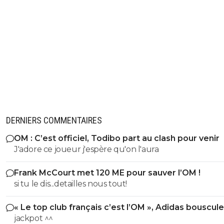
DERNIERS COMMENTAIRES
OM : C’est officiel, Todibo part au clash pour venir
J'adore ce joueur j'espère qu'on l'aura
Frank McCourt met 120 ME pour sauver l’OM !
si tu le dis...detailles nous tout!
« Le top club français c’est l’OM », Adidas bouscule
PSG
jackpot ^^