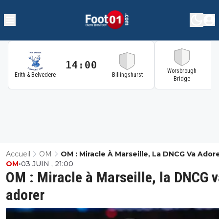
14:00
1
Worsbrough
Erith & Belvedere
Billingshurst
Bridge
Accueil
OM
OM : Miracle À Marseille, La DNCG Va Ador
OM
•
03 JUIN , 21:00
OM : Miracle à Marseille, la DNCG 
adorer