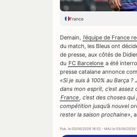
France
Demain,
l’équipe de France re
du match, les Bleus ont déci
de presse, aux côtés de Didie
du
FC Barcelone
a été interro
presse catalane annonce comm
«Si je suis à 100% au Barça ? 
dans mon esprit, c’est assez 
France
, c’est des choses qui
compétition jusqu’à nouvel ord
rester la saison prochaine»
, 
Pub. le
03/06/2026 16:52
- MAJ le
03/06/2026 