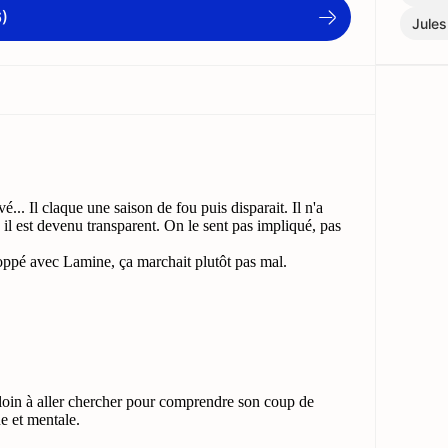
6)
Jule