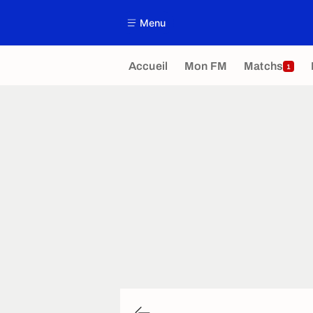
Menu
Accueil
Mon FM
Matchs
1