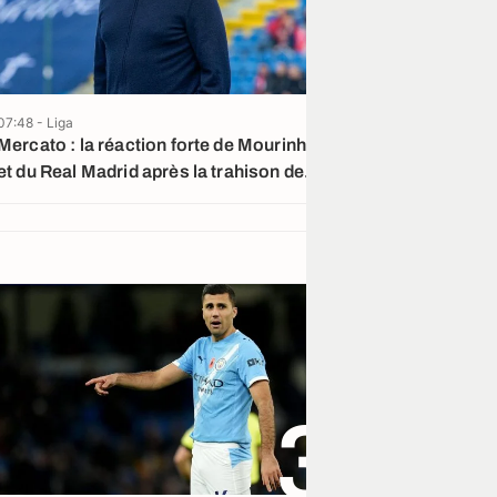
07:48 - Liga
07:15 - Liga
Mercato : la réaction forte de Mourinho
Real Madrid : l
et du Real Madrid après la trahison de
Yan Diomandé
Rodri
3