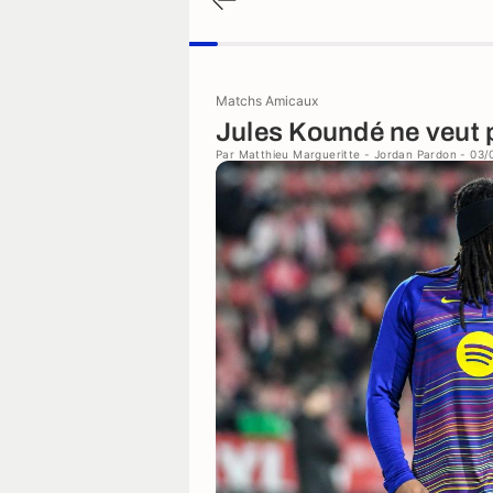
Matchs Amicaux
Jules Koundé ne veut p
Par
Matthieu Margueritte
-
Jordan Pardon
- 03/