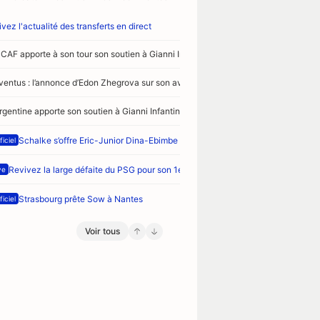
vez l'actualité des transferts en direct
 CAF apporte à son tour son soutien à Gianni Infantino
ventus : l’annonce d’Edon Zhegrova sur son avenir
Argentine apporte son soutien à Gianni Infantino
Schalke s’offre Eric-Junior Dina-Ebimbe
ficiel
Revivez la large défaite du PSG pour son 1er match de préparation face à Maj
ve
Strasbourg prête Sow à Nantes
ficiel
Voir tous