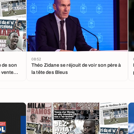
08:52
e de son
Théo Zidane se réjouit de voir son père à
 vente
la tête des Bleus