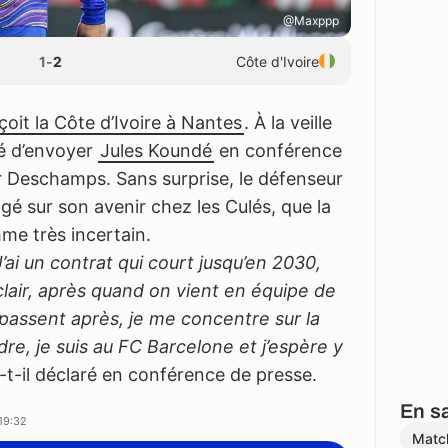
@Maxppp
1
-
2
Côte d'Ivoire
çoit la Côte d’Ivoire à Nantes
. À la veille
dé d’envoyer
Jules Koundé
en conférence
r Deschamps. Sans surprise, le défenseur
gé sur son avenir chez les Culés, que la
e très incertain.
J’ai un contrat qui court jusqu’en 2030,
clair, après quand on vient en équipe de
 passent après, je me concentre sur la
re, je suis au FC Barcelone et j’espère y
a-t-il déclaré en conférence de presse.
En sa
19:32
Matc