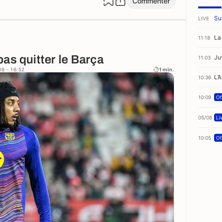
Commenter
Sui
LIVE
La
11:18
as quitter le Barça
Ju
11:03
06 - 16:52
1 min.
L’
10:36
10:09
Of
05/08
Li
10:05
Of